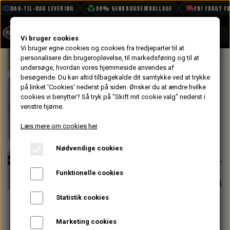
DAG-TIL-DAG LEVERING
98% GENBRUGSEMBALLAGE
FRI FRAGT FRA
SHOP
Vi bruger cookies
Vi bruger egne cookies og cookies fra tredjeparter til at
Forside
personalisere din brugeroplevelse, til markedsføring og til at
Mini
Styling
Emblemer
Mini E
BOOK TID
undersøge, hvordan vores hjemmeside anvendes af
besøgende. Du kan altid tilbagekalde dit samtykke ved at trykke
PROJEKTER
Mini Emblem -
på linket 'Cookies' nederst på siden.
Ønsker du at ændre hvilke
TEKNISK DATA
cookies vi benytter? Så tryk på "Skift mit cookie valg" nederst i
Krom
venstre hjørne.
OM OS
Læs mere om cookies her
88,00 kr.
På lager
OLIETECH
Nødvendige cookies
Varenummer: 24A997
VANDPOLERING
Funktionelle cookies
Forventet leveringstid:
Varen er på
lager. 1-2 dages leveringstid
Statistik cookies
−
+
Marketing cookies