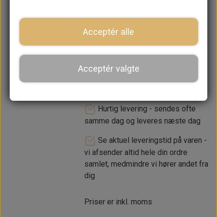
Acceptér alle
LÆG I KURV
Acceptér valgte
Dansk webshop, kundeservice
og lager
Hurtig levering - sendes ofte
samme dag og leveres næste dag
Se aktuel leveringstid på varen -
vi afsender altid hele din ordre
samlet, medmindre vi hører andet fra
dig
Priser er inkl. moms