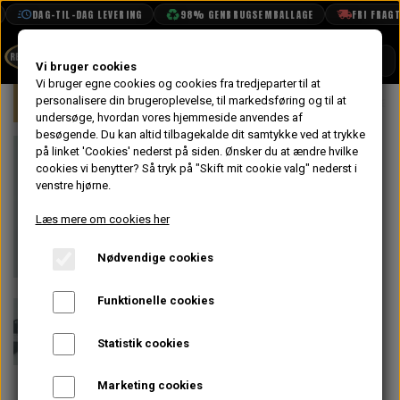
DAG-TIL-DAG LEVERING
98% GENBRUGSEMBALLAGE
FRI FRAGT F
SHOP
Vi bruger cookies
Vi bruger egne cookies og cookies fra tredjeparter til at
Forside
personalisere din brugeroplevelse, til markedsføring og til at
Mini
Karrosseri
Front
Monterin
BOOK TID
undersøge, hvordan vores hjemmeside anvendes af
besøgende. Du kan altid tilbagekalde dit samtykke ved at trykke
PROJEKTER
Monterings
på linket 'Cookies' nederst på siden.
Ønsker du at ændre hvilke
TEKNISK DATA
cookies vi benytter? Så tryk på "Skift mit cookie valg" nederst i
Beslag til
venstre hjørne.
OM OS
Kødben og
Læs mere om cookies her
OLIETECH
Gennemføring
Nødvendige cookies
VANDPOLERING
På lager
til Slanger til
Funktionelle cookies
Varmeapparat i
Statistik cookies
Motorrum
Marketing cookies