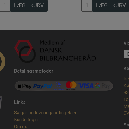
LÆG I KURV
LÆG I KURV
Vi
Ko
Betalingsmetoder
Re
Kø
83
Te
Links
Ma
Salgs- og leveringsbetingelser
CV
Kunde login
So
Om os