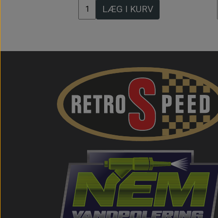
LÆG I KURV