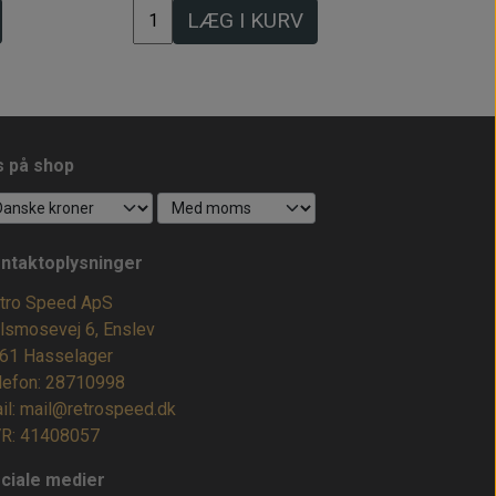
LÆG I KURV
s på shop
ntaktoplysninger
tro Speed ApS
lsmosevej 6, Enslev
61 Hasselager
lefon: 28710998
il: mail@retrospeed.dk
R: 41408057
ciale medier