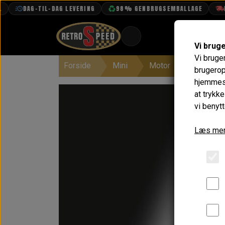
DAG-TIL-DAG LEVERING
98% GENBRUGSEMBALLAGE
FRI 
Vi brug
Vi bruge
Forside
Mini
Motor
Maling
BOOK TID
brugerop
hjemmesi
PROJEKTER
at trykk
TEKNISK DATA
vi benytt
OM OS
Læs mer
OLIETECH
VANDPOLERING