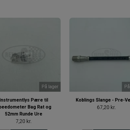
På lager
På
Instrumentlys Pære til
Koblings Slange - Pre-V
peedometer Bag Rat og
67,20 kr.
52mm Runde Ure
7,20 kr.