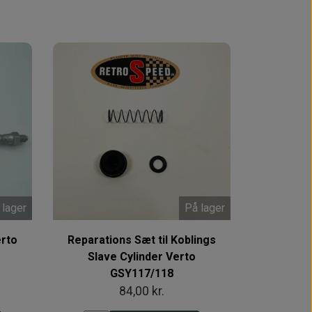
 lager
På lager
erto
Reparations Sæt til Koblings
Slave Cylinder Verto
GSY117/118
84,00 kr.