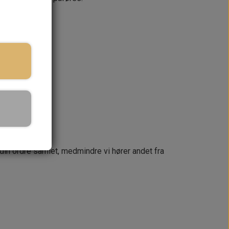
ringstid
KURV
næste dag
 din ordre samlet, medmindre vi hører andet fra