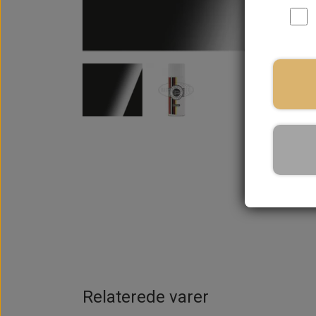
På la
Relaterede varer