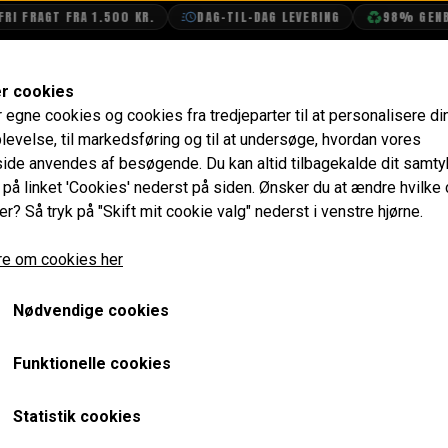
FRAGT FRA 1.500 KR.
DAG-TIL-DAG LEVERING
98% GENBRUG
SHOP
OLIETECH
VANDPOLERING
er cookies
r egne cookies og cookies fra tredjeparter til at personalisere di
Motor Maling Sort, Spray, 400ml
levelse, til markedsføring og til at undersøge, hvordan vores
de anvendes af besøgende. Du kan altid tilbagekalde dit samt
Motor Maling Sort, Spray,
e på linket 'Cookies' nederst på siden.
Ønsker du at ændre hvilke
er? Så tryk på "Skift mit cookie valg" nederst i venstre hjørne.
288,00 kr.
e om cookies her
Varenummer: CCEP4
Nødvendige cookies
Høj kvalitets maling der har en tørre tid på omkring 2 timer
Spray bør omrystes i minimum 2 minutter før brug, for at si
Funktionelle cookies
Bør holdes på 10-20 cm. afstand mens der sprayes i en lige
smule.
Statistik cookies
Element der skal males bør være tempereret og 100% rengj