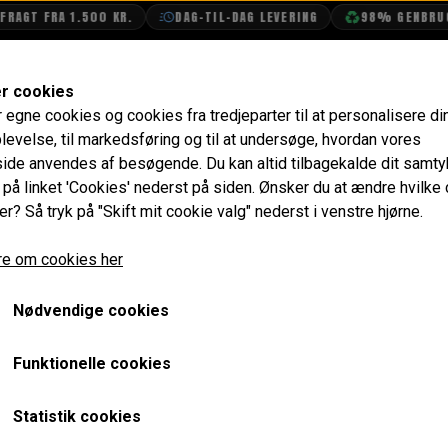
T FRA 1.500 KR.
DAG-TIL-DAG LEVERING
98% GENBRUGSEMB
SHOP
OLIETECH
VANDPOLERING
er cookies
r egne cookies og cookies fra tredjeparter til at personalisere di
Vand & Olie
Olie
Slanger & Montering
Olie Køle
levelse, til markedsføring og til at undersøge, hvordan vores
de anvendes af besøgende. Du kan altid tilbagekalde dit samt
Olie Køler Slange Sæt - 15
e på linket 'Cookies' nederst på siden.
Ønsker du at ændre hvilke
er? Så tryk på "Skift mit cookie valg" nederst i venstre hjørne.
444,80 kr.
e om cookies her
Varenummer: MOC100102
Nødvendige cookies
Forlængede udgaver, som gør dette sæt ideel til at flytte o
Passer til ALLE A motorer (1959 til ca. 1983) og tidlig A+ 
Funktionelle cookies
15" Slange fra motorblok (5/8" UNF gevind / 15,875mm)
Statistik cookies
25" Slange fra filter (1/2" UNF gevind / 12mm)