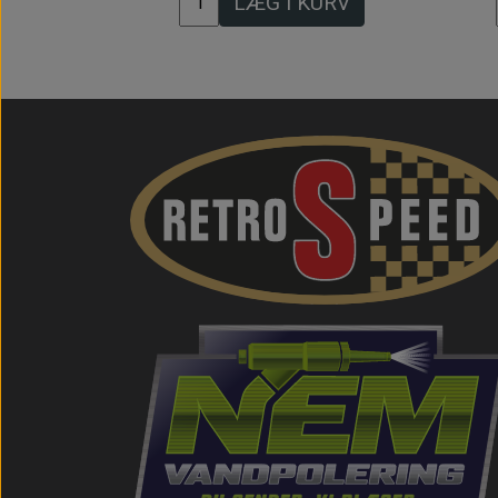
LÆG I KURV