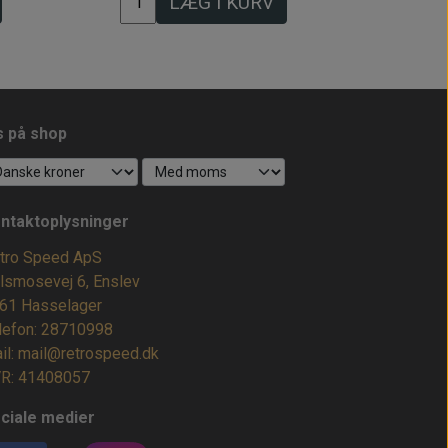
LÆG I KURV
s på shop
ntaktoplysninger
tro Speed ApS
lsmosevej 6, Enslev
61 Hasselager
lefon: 28710998
il: mail@retrospeed.dk
R: 41408057
ciale medier