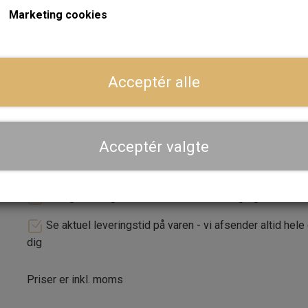
Marketing cookies
og begge slanger er med omløber til montering på oliekøle
ger
Forventet leveringstid:
Varen er på lager. 1-2 dages leve
Acceptér alle
LÆG I 
−
+
Acceptér valgte
Dansk webshop, kundeservice og lager
Hurtig levering - sendes ofte samme dag og leveres 
Se aktuel leveringstid på varen - vi afsender altid hele
dig
Priser er inkl. moms