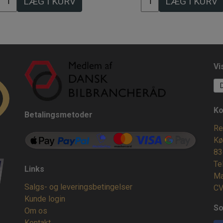
LÆG I KURV
LÆG I KURV
Vi
Ko
Betalingsmetoder
Re
Kø
83
Te
Links
Ma
Salgs- og leveringsbetingelser
CV
Kunde login
So
Om os
Kontakt