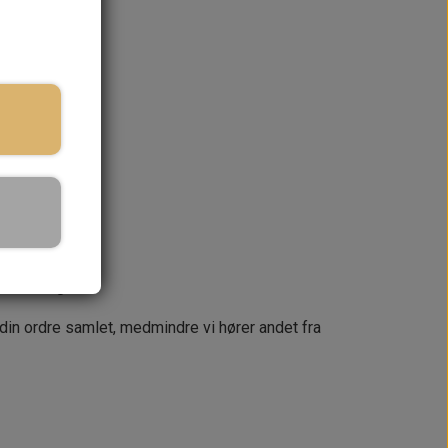
r
ringstid
KURV
næste dag
 din ordre samlet, medmindre vi hører andet fra