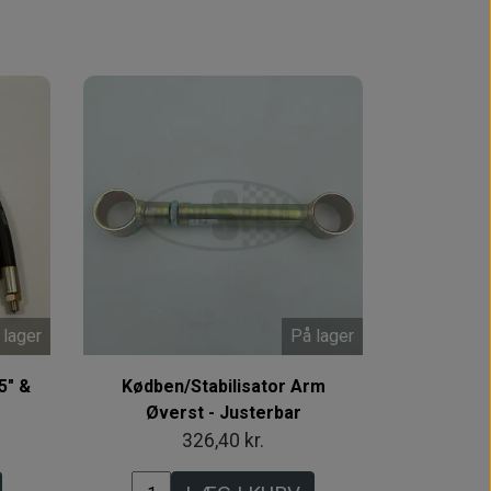
 lager
På lager
5" &
Kødben/Stabilisator Arm
Øverst - Justerbar
326,40 kr.