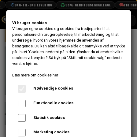
DAG-TIL-DAG LEVERING
98% GENBRUGSEMBALLAGE
FRI FRAGT
SHOP
Vi bruger cookies
Vi bruger egne cookies og cookies fra tredjeparter til at
Forside
personalisere din brugeroplevelse, til markedsføring og til at
Mini
Kølersystem, Varme, Vand & Olie
BOOK TID
undersøge, hvordan vores hjemmeside anvendes af
besøgende. Du kan altid tilbagekalde dit samtykke ved at trykke
PROJEKTER
Olie Slange
på linket 'Cookies' nederst på siden.
Ønsker du at ændre hvilke
TEKNISK DATA
cookies vi benytter? Så tryk på "Skift mit cookie valg" nederst i
Armeret - Uden
venstre hjørne.
OM OS
Adapter
Læs mere om cookies her
OLIETECH
Nødvendige cookies
VANDPOLERING
På lager
772,80 kr.
Varenummer: TAM2107
Funktionelle cookies
Vælg selv de omløbere der skal
Statistik cookies
bruges til din motor. Se foreslåede
produkter for de 3 valgmuligheder
Marketing cookies