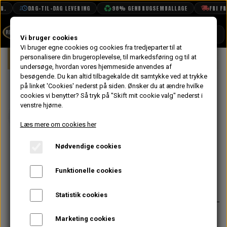
.
DAG-TIL-DAG LEVERING
98% GENBRUGSEMBALLAGE
FRI FRA
SHOP
Vi bruger cookies
Vi bruger egne cookies og cookies fra tredjeparter til at
Forside
personalisere din brugeroplevelse, til markedsføring og til at
Mini
Elektrisk System
Lygter & La
BOOK TID
undersøge, hvordan vores hjemmeside anvendes af
besøgende. Du kan altid tilbagekalde dit samtykke ved at trykke
PROJEKTER
Pære til Front
på linket 'Cookies' nederst på siden.
Ønsker du at ændre hvilke
TEKNISK DATA
cookies vi benytter? Så tryk på "Skift mit cookie valg" nederst i
Blinklygte &
venstre hjørne.
OM OS
Baklys 21W -
Læs mere om cookies her
OLIETECH
Klar
Nødvendige cookies
VANDPOLERING
På lager
Funktionelle cookies
7,20 kr.
Varenummer: GLB382
Statistik cookies
Monteres nederst i baglygter med
Marketing cookies