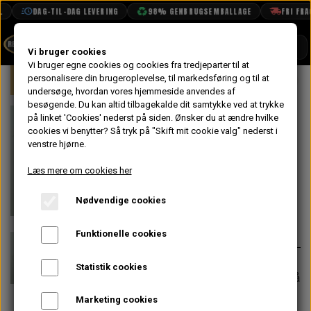
DAG-TIL-DAG LEVERING
98% GENBRUGSEMBALLAGE
FRI FRAGT
SHOP
Vi bruger cookies
Vi bruger egne cookies og cookies fra tredjeparter til at
Forside
personalisere din brugeroplevelse, til markedsføring og til at
Mini
Interiør
Instrument Bord
BOOK TID
undersøge, hvordan vores hjemmeside anvendes af
besøgende. Du kan altid tilbagekalde dit samtykke ved at trykke
PROJEKTER
Pære til
på linket 'Cookies' nederst på siden.
Ønsker du at ændre hvilke
TEKNISK DATA
cookies vi benytter? Så tryk på "Skift mit cookie valg" nederst i
instrument 12v
venstre hjørne.
OM OS
2w
Læs mere om cookies her
OLIETECH
Nødvendige cookies
VANDPOLERING
På lager
24,00 kr.
Varenummer: SMI447459210SPR
Funktionelle cookies
Statistik cookies
Forventet leveringstid:
Varen er på
lager. 1-2 dages leveringstid
Marketing cookies