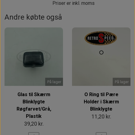
Priser er inkl. moms
Andre købte også
På lager
På lager
Glas til Skærm
O Ring til Pære
Blinklygte
Holder i Skærm
Røgfarvet/Grå,
Blinklygte
Plastik
11,20 kr.
39,20 kr.