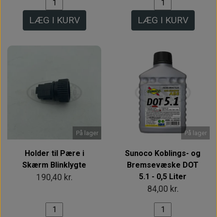
LÆG I KURV
LÆG I KURV
På lager
På lager
Holder til Pære i
Sunoco Koblings- og
Skærm Blinklygte
Bremsevæske DOT
5.1 - 0,5 Liter
190,40 kr.
84,00 kr.