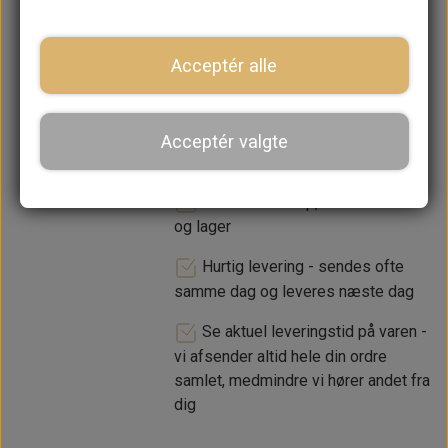
−
+
Acceptér alle
LÆG I KURV
Acceptér valgte
Dansk webshop, kundeservice
og lager
Hurtig levering - sendes ofte
samme dag og leveres næste dag
Se aktuel leveringstid på varen -
vi afsender altid hele din ordre
samlet, medmindre vi hører andet fra
dig