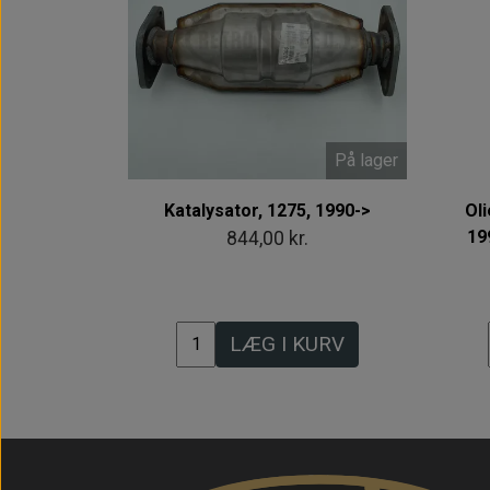
På lager
Katalysator, 1275, 1990->
Oli
19
844,00 kr.
LÆG I KURV