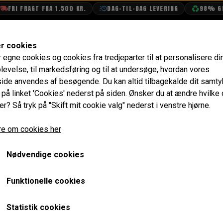
RI FRAGT FRA 1.500 KR.
DAG-TIL-DAG LEVERING
98% GENB
SHOP
OLIETECH
VANDPOLERING
er cookies
r egne cookies og cookies fra tredjeparter til at personalisere di
æng, Skruer & Pakninger
Pakning - Katalysator
levelse, til markedsføring og til at undersøge, hvordan vores
de anvendes af besøgende. Du kan altid tilbagekalde dit samt
Pakning - Katalysator
e på linket 'Cookies' nederst på siden.
Ønsker du at ændre hvilke
er? Så tryk på "Skift mit cookie valg" nederst i venstre hjørne.
12,00 kr.
e om cookies her
Varenummer: GEX7761
Nødvendige cookies
Metal pakning til katalysator flange (der skal bruges 2 stk. i
Funktionelle cookies
Forventet leveringstid:
Varen er på lager. 1-2 dages leve
Statistik cookies
LÆG I 
−
+