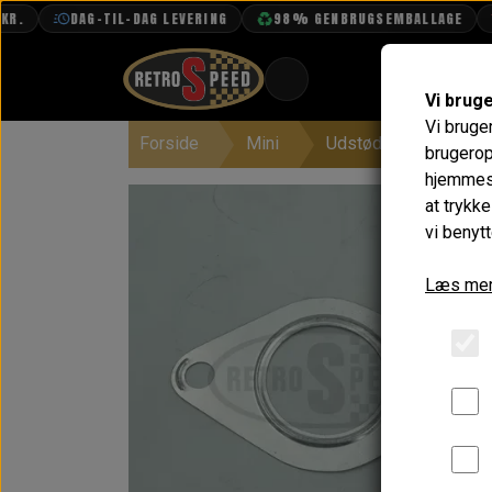
DAG-TIL-DAG LEVERING
98% GENBRUGSEMBALLAGE
F
Vi brug
Vi bruge
Forside
Mini
Udstødning
Oph
BOOK TID
brugerop
hjemmesi
PROJEKTER
at trykk
TEKNISK DATA
vi benytt
OM OS
Læs mer
OLIETECH
VANDPOLERING