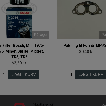
På lager
På
e Filter Bosch, Mini 1975-
Pakning til Forrør MPi/
96, Minor, Sprite, Midget,
30,40 kr.
TR5, TR6
63,20 kr.
LÆG I KURV
LÆG I KURV
Vi