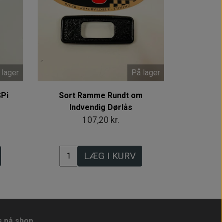
 lager
På lager
SPi
Sort Ramme Rundt om
Indvendig Dørlås
107,20 kr.
LÆG I KURV
s på shop