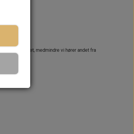
næste dag
 din ordre samlet, medmindre vi hører andet fra