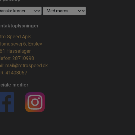
ntaktoplysninger
tro Speed ApS
lsmosevej 6, Enslev
61 Hasselager
lefon: 28710998
il: mail@retrospeed.dk
R: 41408057
ciale medier