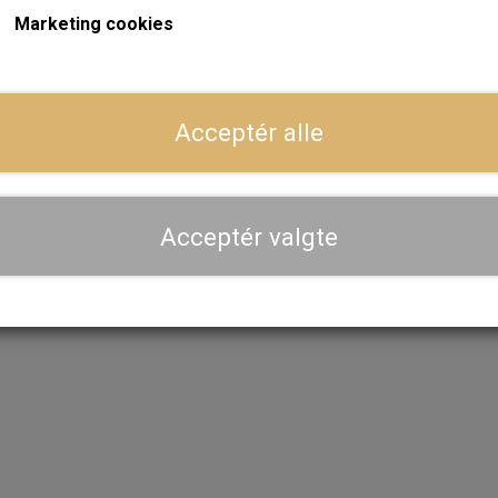
Marketing cookies
ger
Dansk webshop, kundeservice og lager
Acceptér alle
Hurtig levering - sendes ofte samme dag og leveres 
Se aktuel leveringstid på varen - vi afsender altid hele
dig
Acceptér valgte
Priser er inkl. moms