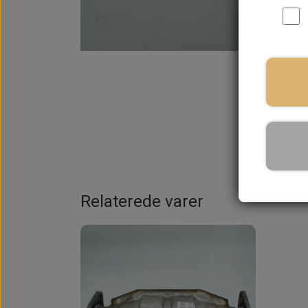
På la
Relaterede varer