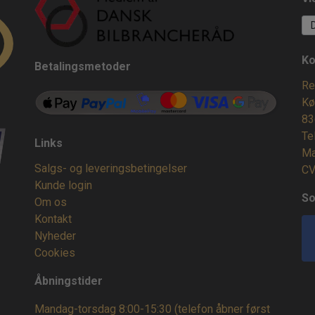
Ko
Betalingsmetoder
Re
Kø
83
Te
Links
Ma
Salgs- og leveringsbetingelser
CV
Kunde login
So
Om os
Kontakt
Nyheder
Cookies
Åbningstider
Mandag-torsdag 8:00-15:30 (telefon åbner først