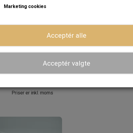
Marketing cookies
LÆG I 
−
+
Acceptér alle
Dansk webshop, kundeservice og lager
Hurtig levering - sendes ofte samme dag og leveres 
Acceptér valgte
Se aktuel leveringstid på varen - vi afsender altid hele
dig
Priser er inkl. moms