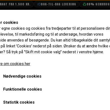
GT FRA 1.500 KR.
DAG-TIL-DAG LEVERING
98% GENBRUGSE
SHOP
OLIETECH
VANDPOLERING
er cookies
r egne cookies og cookies fra tredjeparter til at personalisere di
lik
Pakning mellem 2-kreds Bremse Hovedcylinder og Kar
levelse, til markedsføring og til at undersøge, hvordan vores
de anvendes af besøgende. Du kan altid tilbagekalde dit samt
Pakning mellem 2-kreds 
e på linket 'Cookies' nederst på siden.
Ønsker du at ændre hvilke
er? Så tryk på "Skift mit cookie valg" nederst i venstre hjørne.
Hovedcylinder og Karross
e om cookies her
20,00 kr.
Varenummer: 31G840
Nødvendige cookies
Passer KUN til karrosserier (mk4 og frem) der er født me
Funktionelle cookies
senere tidspunkt er ombygget til 1-kreds bremsehovedcyli
Statistik cookies
ger
Forventet leveringstid:
Varen er på lager. 1-2 dages leve