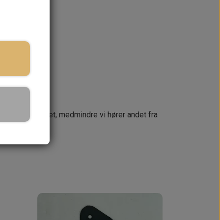
KURV
næste dag
 din ordre samlet, medmindre vi hører andet fra