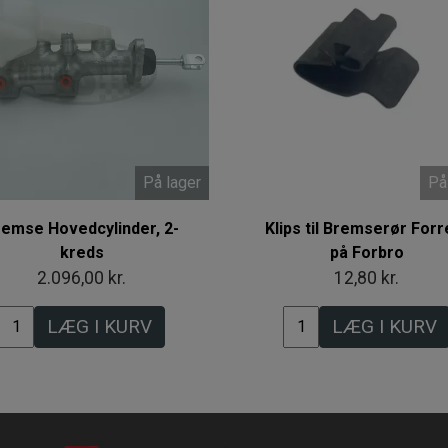
På lager
På
remse Hovedcylinder, 2-
Klips til Bremserør Forr
kreds
på Forbro
2.096,00 kr.
12,80 kr.
LÆG I KURV
LÆG I KURV