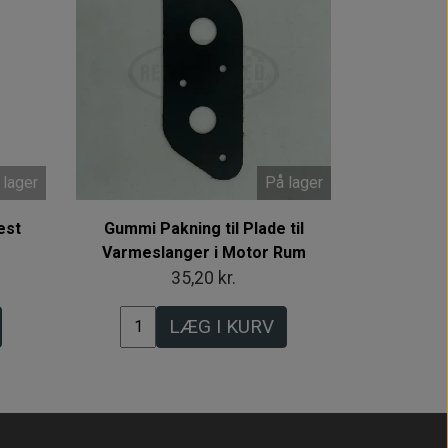
 lager
På lager
est
Gummi Pakning til Plade til
Varmeslanger i Motor Rum
35,20 kr.
LÆG I KURV