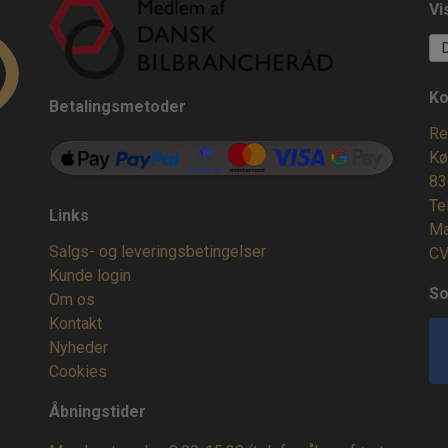
Vi
Ko
Betalingsmetoder
Re
Kø
83
Te
Links
Ma
Salgs- og leveringsbetingelser
CV
Kunde login
So
Om os
Kontakt
Nyheder
Cookies
Åbningstider