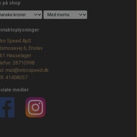
s på shop
ntaktoplysninger
tro Speed ApS
lsmosevej 6, Enslev
61 Hasselager
lefon: 28710998
il: mail@retrospeed.dk
R: 41408057
ciale medier