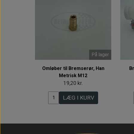
På lager
Omløber til Bremserør, Han
B
Metrisk M12
19,20 kr.
LÆG I KURV