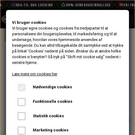
DAG-TIL-DAG LEVERING
98% GENBRUGSEMBALLAGE
FRI FRAG
SHOP
Vi bruger cookies
Vi bruger egne cookies og cookies fra tredjeparter til at
Forside
personalisere din brugeroplevelse, til markedsføring og til at
Mini
Karrosseri
Døre
Pakning 
BOOK TID
undersøge, hvordan vores hjemmeside anvendes af
besøgende. Du kan altid tilbagekalde dit samtykke ved at trykke
PROJEKTER
Pakning til
på linket 'Cookies' nederst på siden.
Ønsker du at ændre hvilke
TEKNISK DATA
cookies vi benytter? Så tryk på "Skift mit cookie valg" nederst i
Udvendig
venstre hjørne.
OM OS
Dørhåndtag,
Læs mere om cookies her
OLIETECH
Stor - MK3
Nødvendige cookies
VANDPOLERING
På lager
Funktionelle cookies
12,80 kr.
Varenummer: ALA5795
Statistik cookies
Lille er CZH1729
Marketing cookies