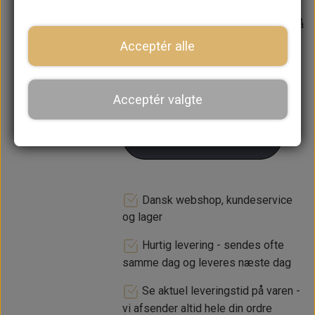
Forventet leveringstid:
Varen er på
lager. 1-2 dages leveringstid
Acceptér alle
−
+
Acceptér valgte
LÆG I KURV
Dansk webshop, kundeservice
og lager
Hurtig levering - sendes ofte
samme dag og leveres næste dag
Se aktuel leveringstid på varen -
vi afsender altid hele din ordre