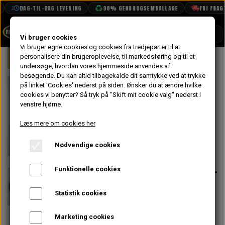
DAG-TIL-DAG LEVERING
98% GENBRUGSEMBALLAGE
FRI FRAGT 
SHOP
Vi bruger cookies
Vi bruger egne cookies og cookies fra tredjeparter til at
Forside
personalisere din brugeroplevelse, til markedsføring og til at
Mini
Karrosseri
Tilbehør & Maling
BOOK TID
undersøge, hvordan vores hjemmeside anvendes af
besøgende. Du kan altid tilbagekalde dit samtykke ved at trykke
PROJEKTER
Panel Liste i
på linket 'Cookies' nederst på siden.
Ønsker du at ændre hvilke
TEKNISK DATA
cookies vi benytter? Så tryk på "Skift mit cookie valg" nederst i
Sort Gummi,
venstre hjørne.
OM OS
Firkantet Model
Læs mere om cookies her
OLIETECH
1,3 m Original -
Nødvendige cookies
VANDPOLERING
På lager
Bruges på 1993-
Funktionelle cookies
2000
Statistik cookies
350,40 kr.
Marketing cookies