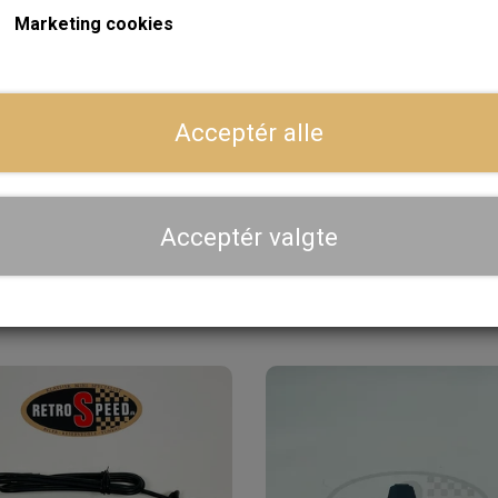
Marketing cookies
Dansk webshop, kundeservice og lager
Acceptér alle
Hurtig levering - sendes ofte samme dag og leveres 
Se aktuel leveringstid på varen - vi afsender altid hele
dig
Acceptér valgte
Priser er inkl. moms