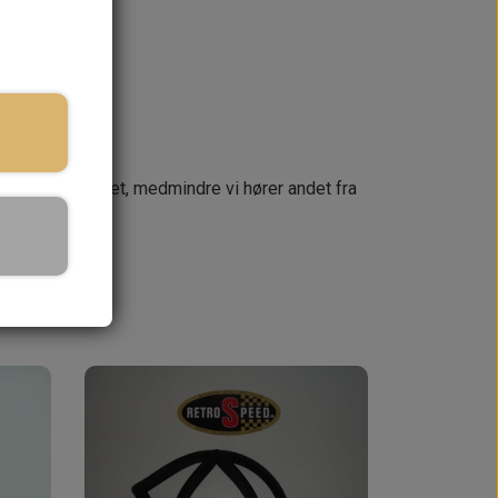
næste dag
 din ordre samlet, medmindre vi hører andet fra