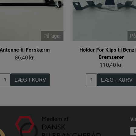
På lager
På
Antenne til Forskærm
Holder For Klips til Benz
Bremserør
86,40 kr.
110,40 kr.
LÆG I KURV
LÆG I KURV
Vi