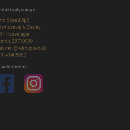
ntaktoplysninger
tro Speed ApS
lsmosevej 6, Enslev
61 Hasselager
lefon: 28710998
il: mail@retrospeed.dk
R: 41408057
ciale medier