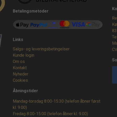
Ko
Betalingsmetoder
Re
Kø
83
Te
Links
Ma
Salgs- og leveringsbetingelser
CV
Kunde login
So
Om os
Kontakt
Nyheder
Cookies
Åbningstider
Mandag-torsdag 8:00-15:30 (telefon åbner først
kl. 9.00)
Fredag 8:00-15:00
(telefon åbner kl. 9.00)