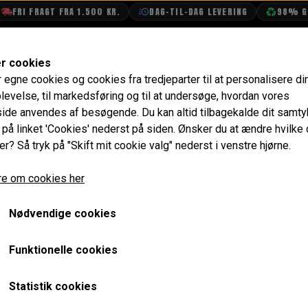
FRI FRAGT FRA 1.500 KR.
DAG-TIL-DAG LEVERING
98% GEN
SHOP
OLIETECH
VANDPOLERING
er cookies
r egne cookies og cookies fra tredjeparter til at personalisere di
Lygter & Lamper
Nummerplade Lys
Plade til Numm
levelse, til markedsføring og til at undersøge, hvordan vores
de anvendes af besøgende. Du kan altid tilbagekalde dit samt
Plade til Nummerplade Pl
e på linket 'Cookies' nederst på siden.
Ønsker du at ændre hvilke
er? Så tryk på "Skift mit cookie valg" nederst i venstre hjørne.
Estate
e om cookies her
188,00 kr.
Varenummer: 14A7552
Nødvendige cookies
Funktionelle cookies
Forventet leveringstid:
Varen er på lager. 1-2 dages leve
Statistik cookies
ger
LÆG I 
−
+