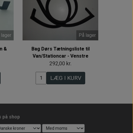
 lager
På lager
in &
Bag Dørs Tætningsliste til
Van/Stationcar - Venstre
292,00 kr.
LÆG I KURV
s på shop