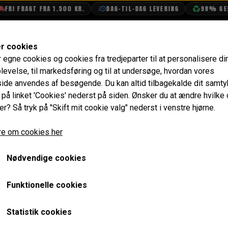
 FRAGT FRA 1.500 KR.
DAG-TIL-DAG LEVERING
98% GENBRU
SHOP
OLIETECH
VANDPOLERING
er cookies
r egne cookies og cookies fra tredjeparter til at personalisere di
potte & Lyddæmper
RC40 Dobbelt Bagpotte
levelse, til markedsføring og til at undersøge, hvordan vores
de anvendes af besøgende. Du kan altid tilbagekalde dit samt
RC40 Dobbelt Bagpotte
e på linket 'Cookies' nederst på siden.
Ønsker du at ændre hvilke
er? Så tryk på "Skift mit cookie valg" nederst i venstre hjørne.
876,00 kr.
e om cookies her
Varenummer: RC40
Nødvendige cookies
Rør diameter 1,75" / 44mm med krom afgangsrør i siden.
Maniflow udstødninger er af højere kvalitet end RC40 og 
Funktionelle cookies
RC40 systemer er mere snerrende i deres lyd og er også bi
Statistik cookies
ger