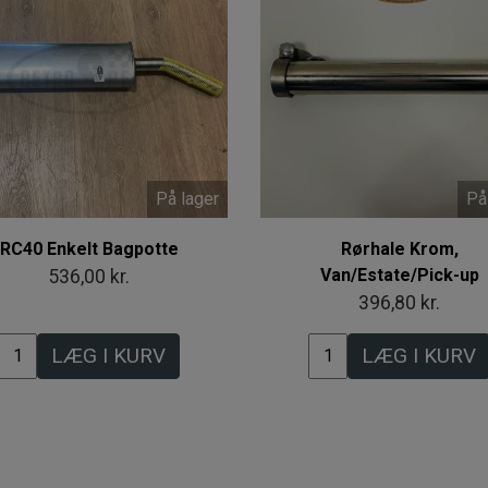
På lager
På
RC40 Enkelt Bagpotte
Rørhale Krom,
Van/Estate/Pick-up
536,00 kr.
396,80 kr.
LÆG I KURV
LÆG I KURV