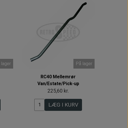
 lager
På lager
RC40 Mellemrør
Van/Estate/Pick-up
225,60 kr.
LÆG I KURV