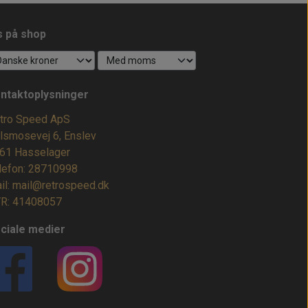
s på shop
ntaktoplysninger
tro Speed ApS
lsmosevej 6, Enslev
61 Hasselager
lefon: 28710998
il: mail@retrospeed.dk
R: 41408057
ciale medier