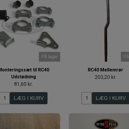
På lager
På
Monteringssæt til RC40
RC40 Mellemrør
Udstødning
203,20 kr.
81,60 kr.
LÆG I KURV
LÆG I KURV