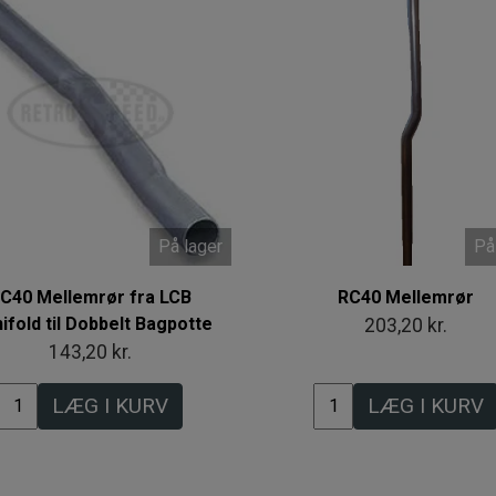
På lager
På
C40 Mellemrør fra LCB
RC40 Mellemrør
ifold til Dobbelt Bagpotte
203,20 kr.
143,20 kr.
LÆG I KURV
LÆG I KURV