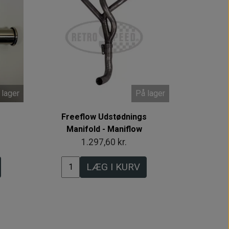
 lager
På lager
Freeflow Udstødnings
Manifold - Maniflow
1.297,60 kr.
LÆG I KURV