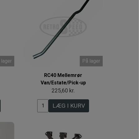
 lager
På lager
RC40 Mellemrør
Van/Estate/Pick-up
225,60 kr.
LÆG I KURV