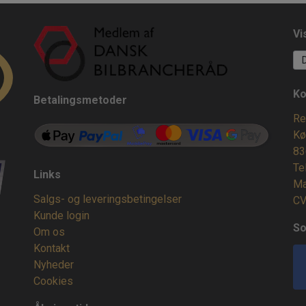
Vi
Ko
Betalingsmetoder
Re
Kø
83
Te
Links
Ma
Salgs- og leveringsbetingelser
CV
Kunde login
So
Om os
Kontakt
Nyheder
Cookies