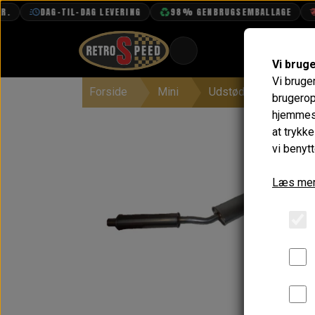
DAG-TIL-DAG LEVERING
98% GENBRUGSEMBALLAGE
FRI
Vi brug
Vi bruge
Forside
Mini
Udstødning
Bag
BOOK TID
brugerop
hjemmesi
PROJEKTER
at trykk
TEKNISK DATA
vi benytt
OM OS
Læs mer
OLIETECH
VANDPOLERING
På la