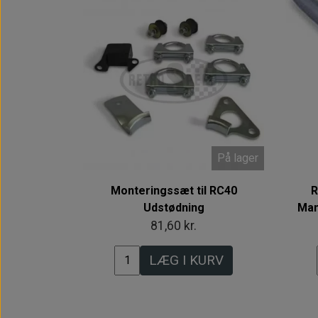
På lager
Monteringssæt til RC40
R
Udstødning
Man
81,60 kr.
LÆG I KURV