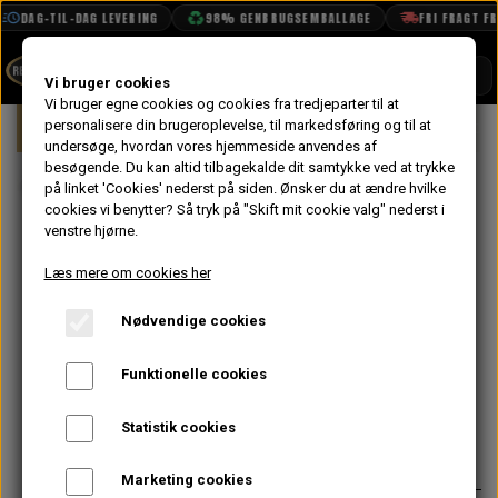
DAG-TIL-DAG LEVERING
98% GENBRUGSEMBALLAGE
FRI FRAGT FRA 
SHOP
Vi bruger cookies
Vi bruger egne cookies og cookies fra tredjeparter til at
Forside
personalisere din brugeroplevelse, til markedsføring og til at
Mini
Udstødning
Bagpotte & Lydd
BOOK TID
undersøge, hvordan vores hjemmeside anvendes af
besøgende. Du kan altid tilbagekalde dit samtykke ved at trykke
PROJEKTER
RC40 Mellemrør
på linket 'Cookies' nederst på siden.
Ønsker du at ændre hvilke
TEKNISK DATA
cookies vi benytter? Så tryk på "Skift mit cookie valg" nederst i
fra LCB
venstre hjørne.
OM OS
Manifold til
Læs mere om cookies her
OLIETECH
Dobbelt
Nødvendige cookies
VANDPOLERING
På lager
Bagpotte
Funktionelle cookies
143,20 kr.
Statistik cookies
Varenummer: RC40-002
Marketing cookies