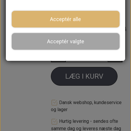
Passer KUN til setup med LCB 1
3/4" og dobb. bagpotte
Acceptér alle
Forventet leveringstid:
Varen er på
lager. 1-2 dages leveringstid
Acceptér valgte
−
+
LÆG I KURV
Dansk webshop, kundeservice
og lager
Hurtig levering - sendes ofte
samme dag og leveres næste dag