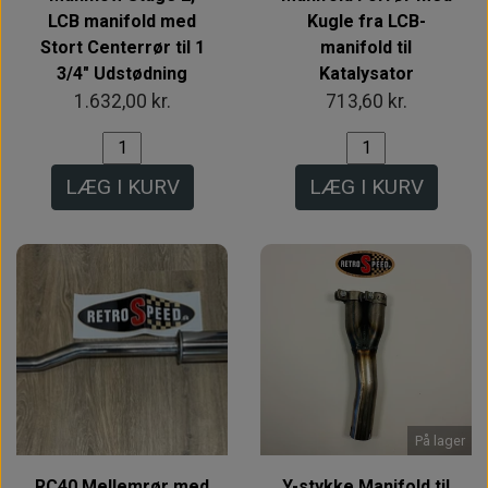
LCB manifold med
Kugle fra LCB-
Stort Centerrør til 1
manifold til
3/4" Udstødning
Katalysator
1.632,00 kr.
713,60 kr.
LÆG I KURV
LÆG I KURV
På lager
RC40 Mellemrør med
Y-stykke Manifold til