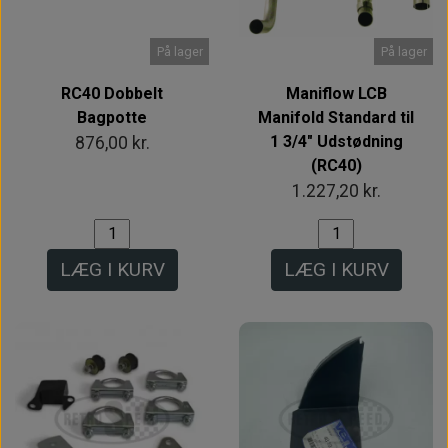
På lager
På lager
RC40 Dobbelt
Maniflow LCB
Bagpotte
Manifold Standard til
1 3/4" Udstødning
876,00 kr.
(RC40)
1.227,20 kr.
LÆG I KURV
LÆG I KURV