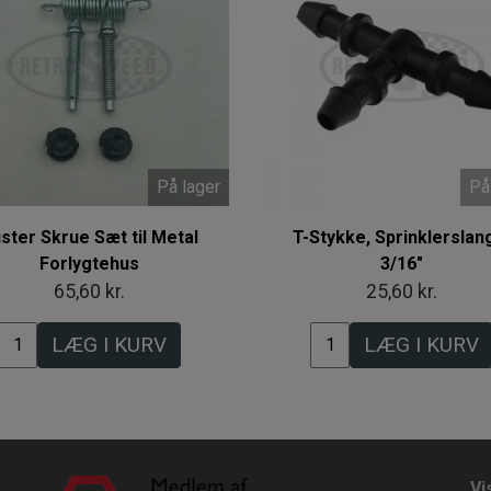
På lager
På
ster Skrue Sæt til Metal
T-Stykke, Sprinklerslan
Forlygtehus
3/16"
65,60 kr.
25,60 kr.
LÆG I KURV
LÆG I KURV
Vi