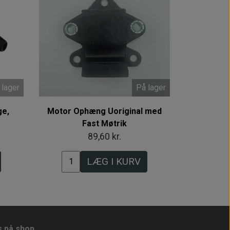
 lager
På lager
ge,
Motor Ophæng Uoriginal med
Fast Møtrik
89,60 kr.
LÆG I KURV
s på shop