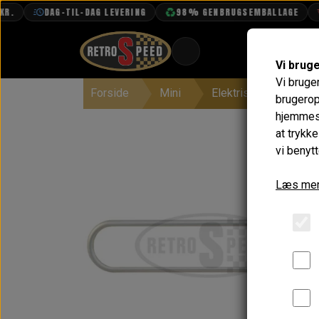
DAG-TIL-DAG LEVERING
98% GENBRUGSEMBALLAGE
F
Vi brug
Vi bruge
Forside
Mini
Elektrisk System
BOOK TID
brugerop
hjemmesi
PROJEKTER
at trykk
TEKNISK DATA
vi benytt
OM OS
Læs mer
OLIETECH
VANDPOLERING