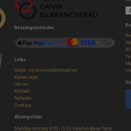
Ko
Betalingsmetoder
Re
Kø
83
Te
Links
Ma
Salgs- og leveringsbetingelser
CV
Kunde login
So
Om os
Kontakt
Nyheder
Cookies
Åbningstider
Mandag-torsdag 8:00-15:30 (telefon åbner først