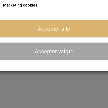
Marketing cookies
ger
Dansk webshop, kundeservice og lager
Acceptér alle
Hurtig levering - sendes ofte samme dag og leveres 
Se aktuel leveringstid på varen - vi afsender altid hele
dig
Acceptér valgte
Priser er inkl. moms