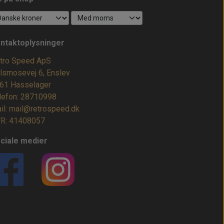
ntaktoplysninger
tro Speed ApS
lsmosevej 6, Enslev
61 Hasselager
lefon: 28710998
il: mail@retrospeed.dk
R: 41408057
ciale medier