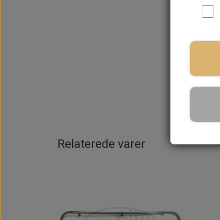
På la
Relaterede varer