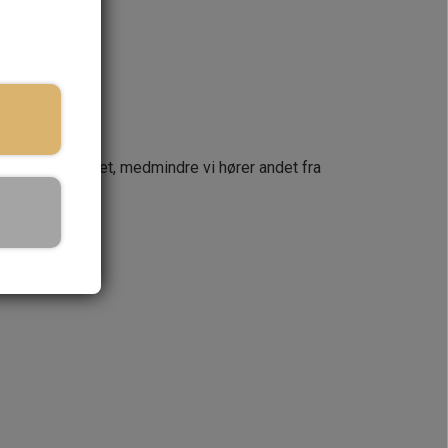
næste dag
 din ordre samlet, medmindre vi hører andet fra