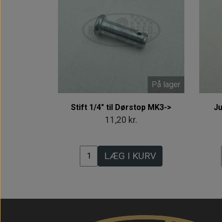
På lager
Stift 1/4" til Dørstop MK3->
Ju
11,20 kr.
LÆG I KURV