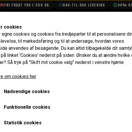
RI FRAGT FRA 1.500 KR.
DAG-TIL-DAG LEVERING
98% GENBR
SHOP
OLIETECH
VANDPOLERING
er cookies
r egne cookies og cookies fra tredjeparter til at personalisere di
Relæer, Kontakter & Sikringer
Ramme til Kontakt Panel i
levelse, til markedsføring og til at undersøge, hvordan vores
de anvendes af besøgende. Du kan altid tilbagekalde dit samt
Ramme til Kontakt Panel 
e på linket 'Cookies' nederst på siden.
Ønsker du at ændre hvilke
er? Så tryk på "Skift mit cookie valg" nederst i venstre hjørne.
122,40 kr.
e om cookies her
Varenummer: ALA6640
Nødvendige cookies
Satin finish
Funktionelle cookies
Forventet leveringstid:
Varen er på lager. 1-2 dages leve
Statistik cookies
LÆG I 
−
+