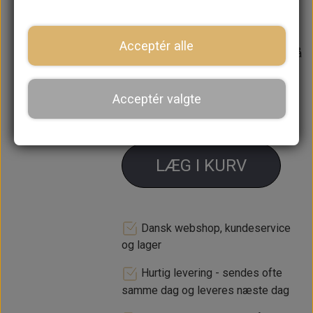
Original Leyland
Acceptér alle
Forventet leveringstid:
Varen er på
lager. 1-2 dages leveringstid
Acceptér valgte
−
+
LÆG I KURV
Dansk webshop, kundeservice
og lager
Hurtig levering - sendes ofte
samme dag og leveres næste dag