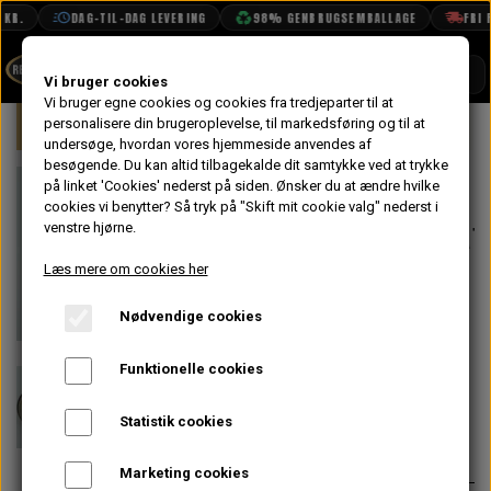
KR.
DAG-TIL-DAG LEVERING
98% GENBRUGSEMBALLAGE
FRI F
SHOP
Vi bruger cookies
Vi bruger egne cookies og cookies fra tredjeparter til at
Forside
personalisere din brugeroplevelse, til markedsføring og til at
Mini
Elektrisk System
Generator
BOOK TID
undersøge, hvordan vores hjemmeside anvendes af
besøgende. Du kan altid tilbagekalde dit samtykke ved at trykke
PROJEKTER
Remskive til
på linket 'Cookies' nederst på siden.
Ønsker du at ændre hvilke
TEKNISK DATA
cookies vi benytter? Så tryk på "Skift mit cookie valg" nederst i
Dynamo/Generat
venstre hjørne.
OM OS
Automatic 3.1" -
Læs mere om cookies her
OLIETECH
Original Leyland
Nødvendige cookies
VANDPOLERING
På lager
NOS
Funktionelle cookies
240,00 kr.
Statistik cookies
Varenummer: 12A1772NOS
Marketing cookies