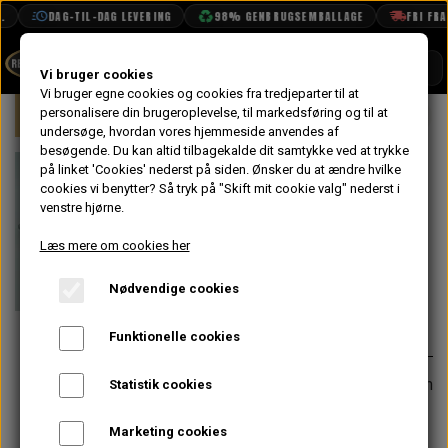
DAG-TIL-DAG LEVERING
98% GENBRUGSEMBALLAGE
FRI FRAGT
SHOP
Vi bruger cookies
Vi bruger egne cookies og cookies fra tredjeparter til at
Forside
personalisere din brugeroplevelse, til markedsføring og til at
Mini
Undervogn & Styrtøj
Bag
BOOK TID
undersøge, hvordan vores hjemmeside anvendes af
besøgende. Du kan altid tilbagekalde dit samtykke ved at trykke
PROJEKTER
Reparations
på linket 'Cookies' nederst på siden.
Ønsker du at ændre hvilke
TEKNISK DATA
cookies vi benytter? Så tryk på "Skift mit cookie valg" nederst i
Aksel Sæt
venstre hjørne.
OM OS
Svingarm Bag
Læs mere om cookies her
OLIETECH
Nødvendige cookies
VANDPOLERING
På lager
140,00 kr.
Varenummer: GSV1125
Funktionelle cookies
Bronze bøsning 2A7325 skal næsten
Statistik cookies
altid tilpasses med rival ved
montering.
Marketing cookies