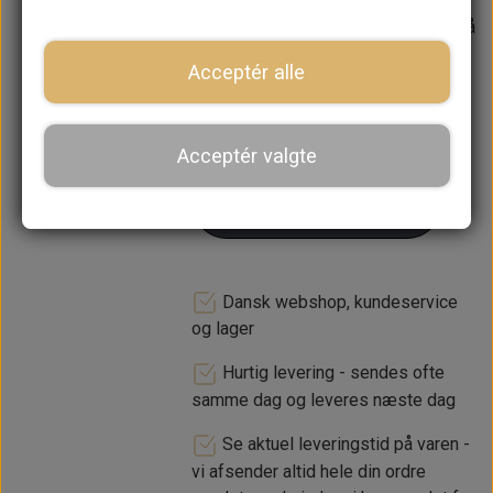
Forventet leveringstid:
Varen er på
lager. 1-2 dages leveringstid
Acceptér alle
−
+
Acceptér valgte
LÆG I KURV
Dansk webshop, kundeservice
og lager
Hurtig levering - sendes ofte
samme dag og leveres næste dag
Se aktuel leveringstid på varen -
vi afsender altid hele din ordre