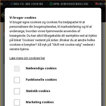
R.
DAG-TIL-DAG LEVERING
98% GENBRUGSEMBALLAGE
FRI FRA
SHOP
Vi bruger cookies
Vi bruger egne cookies og cookies fra tredjeparter til at
Forside
personalisere din brugeroplevelse, til markedsføring og til at
Mini
Kobling & Svinghjul
Diaphragm 
BOOK TID
undersøge, hvordan vores hjemmeside anvendes af
besøgende. Du kan altid tilbagekalde dit samtykke ved at trykke
PROJEKTER
Ring Gear Tynd
på linket 'Cookies' nederst på siden.
Ønsker du at ændre hvilke
TEKNISK DATA
cookies vi benytter? Så tryk på "Skift mit cookie valg" nederst i
til Intertia
venstre hjørne.
OM OS
Starter
Læs mere om cookies her
På lager
OLIETECH
Nødvendige cookies
VANDPOLERING
238,40 kr.
Varenummer: 22G2613
Funktionelle cookies
Start krans/ring gear til intertia
Statistik cookies
starter 107 Tænder og 0.343" tyk
Marketing cookies