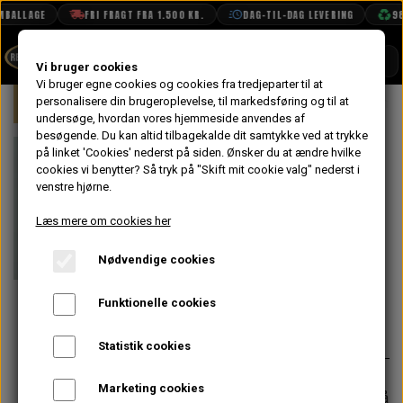
BALLAGE
FRI FRAGT FRA 1.500 KR.
DAG-TIL-DAG LEVERING
98
SHOP
Vi bruger cookies
Vi bruger egne cookies og cookies fra tredjeparter til at
Forside
personalisere din brugeroplevelse, til markedsføring og til at
Mini
Bremser
Hydraulik
Samler
BOOK TID
undersøge, hvordan vores hjemmeside anvendes af
besøgende. Du kan altid tilbagekalde dit samtykke ved at trykke
PROJEKTER
Samler til
på linket 'Cookies' nederst på siden.
Ønsker du at ændre hvilke
TEKNISK DATA
cookies vi benytter? Så tryk på "Skift mit cookie valg" nederst i
Bremserør, 4
venstre hjørne.
OM OS
Vejs kryds, 3/8"
Læs mere om cookies her
OLIETECH
UNF
Nødvendige cookies
VANDPOLERING
På lager
Funktionelle cookies
120,00 kr.
Varenummer: 501505
Statistik cookies
Marketing cookies
Forventet leveringstid:
Varen er på