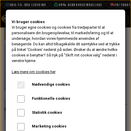
DAG-TIL-DAG LEVERING
98% GENBRUGSEMBALLAGE
FRI FRAGT FR
SHOP
Vi bruger cookies
Vi bruger egne cookies og cookies fra tredjeparter til at
Forside
personalisere din brugeroplevelse, til markedsføring og til at
Mini
Undervogn & Styrtøj
Opgraderi
BOOK TID
undersøge, hvordan vores hjemmeside anvendes af
besøgende. Du kan altid tilbagekalde dit samtykke ved at trykke
PROJEKTER
Sfærisk
på linket 'Cookies' nederst på siden.
Ønsker du at ændre hvilke
TEKNISK DATA
cookies vi benytter? Så tryk på "Skift mit cookie valg" nederst i
Bærekugle Han
venstre hjørne.
OM OS
VCM8
Læs mere om cookies her
OLIETECH
Nødvendige cookies
VANDPOLERING
På lager
476,00 kr.
Varenummer: MSRJM
Funktionelle cookies
OBS. Dette er kun han delen med
Statistik cookies
gevind. Ønsker du et komplet sæt
sfæriske bærekugler så se C-
Marketing cookies