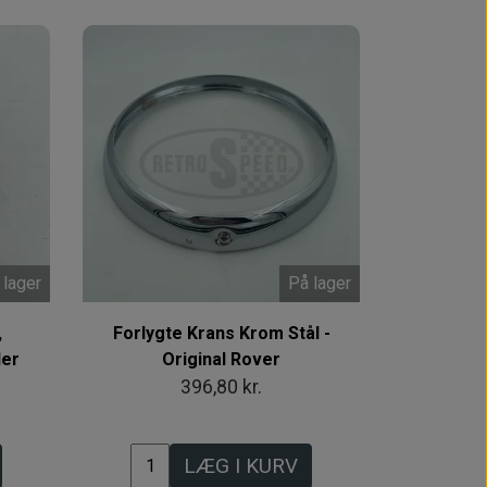
 lager
På lager
,
Forlygte Krans Krom Stål -
der
Original Rover
396,80 kr.
LÆG I KURV