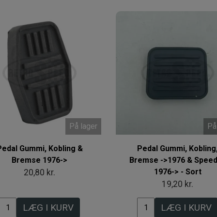
På lager
På
Pedal Gummi, Kobling &
Pedal Gummi, Kobling
Bremse 1976->
Bremse ->1976 & Spee
1976-> - Sort
20,80 kr.
19,20 kr.
LÆG I KURV
LÆG I KURV