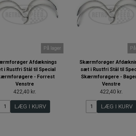
På lager
På
ærmforøger Afdæknings
Skærmforøger Afdækni
t i Rustfri Stål til Special
sæt i Rustfri Stål til Spec
kærmforøgere - Forrest
Skærmforøgere - Bage
Venstre
Venstre
422,40 kr.
422,40 kr.
LÆG I KURV
LÆG I KURV