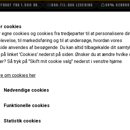
GT FRA 1.500 KR.
DAG-TIL-DAG LEVERING
98% GENBRUGSE
SHOP
OLIETECH
VANDPOLERING
er cookies
r egne cookies og cookies fra tredjeparter til at personalisere di
røgere
Skærmforøger Afdæknings sæt i Rustfri Stål til S
levelse, til markedsføring og til at undersøge, hvordan vores
de anvendes af besøgende. Du kan altid tilbagekalde dit samt
Skærmforøger Afdæknings s
e på linket 'Cookies' nederst på siden.
Ønsker du at ændre hvilke
er? Så tryk på "Skift mit cookie valg" nederst i venstre hjørne.
Special Skærmforøgere
e om cookies her
1.848,80 kr.
Varenummer: MSLMS0562
Nødvendige cookies
Alternativt varenr: BG2405MS
Funktionelle cookies
Forventet leveringstid:
4-6 uger
Statistik cookies