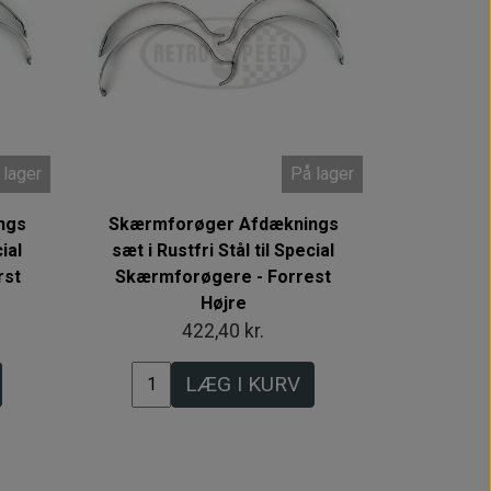
 lager
På lager
ngs
Skærmforøger Afdæknings
ial
sæt i Rustfri Stål til Special
rst
Skærmforøgere - Forrest
Højre
422,40 kr.
LÆG I KURV