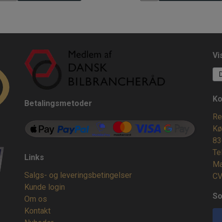
Vi
Ko
Betalingsmetoder
Re
Kø
83
Te
Links
Ma
Salgs- og leveringsbetingelser
CV
Kunde login
So
Om os
Kontakt