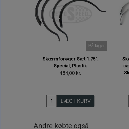
På lager
Skærmforøger Sæt 1.75",
Sk
Special, Plastik
sæ
S
484,00 kr.
LÆG I KURV
Andre købte også