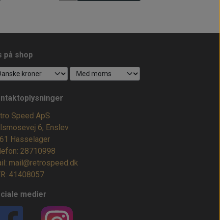
s på shop
ntaktoplysninger
tro Speed ApS
lsmosevej 6, Enslev
61 Hasselager
lefon: 28710998
il: mail@retrospeed.dk
R: 41408057
ciale medier