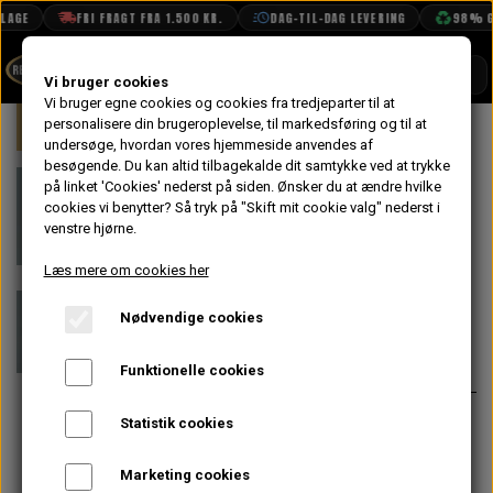
AGE
FRI FRAGT FRA 1.500 KR.
DAG-TIL-DAG LEVERING
98% G
SHOP
Vi bruger cookies
Vi bruger egne cookies og cookies fra tredjeparter til at
Forside
personalisere din brugeroplevelse, til markedsføring og til at
Mini
Karrosseri
Døre
Skrue ti
BOOK TID
undersøge, hvordan vores hjemmeside anvendes af
besøgende. Du kan altid tilbagekalde dit samtykke ved at trykke
PROJEKTER
Skrue til Træ
på linket 'Cookies' nederst på siden.
Ønsker du at ændre hvilke
TEKNISK DATA
cookies vi benytter? Så tryk på "Skift mit cookie valg" nederst i
Håndtag til
venstre hjørne.
OM OS
På lager
Vinduesoprul
Læs mere om cookies her
OLIETECH
Nødvendige cookies
VANDPOLERING
4,80 kr.
Varenummer: G285
Funktionelle cookies
Passer KUN til Håndtag til
Statistik cookies
Vinduesoprul i Træ
Marketing cookies