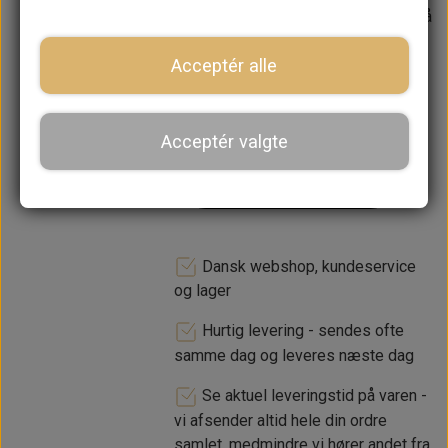
Forventet leveringstid:
Varen er på
lager. 1-2 dages leveringstid
Acceptér alle
−
+
Acceptér valgte
LÆG I KURV
Dansk webshop, kundeservice
og lager
Hurtig levering - sendes ofte
samme dag og leveres næste dag
Se aktuel leveringstid på varen -
vi afsender altid hele din ordre
samlet, medmindre vi hører andet fra