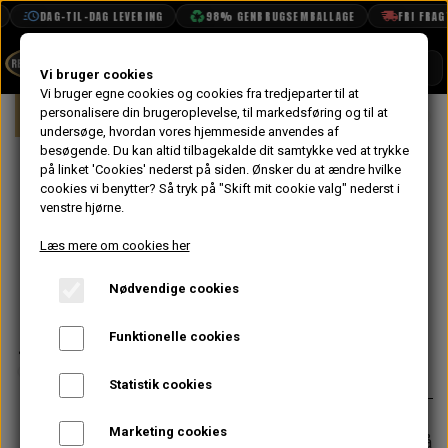
DAG-TIL-DAG LEVERING
98% GENBRUGSEMBALLAGE
FRI FRAGT 
SHOP
Vi bruger cookies
Vi bruger egne cookies og cookies fra tredjeparter til at
Forside
personalisere din brugeroplevelse, til markedsføring og til at
Mini
Interiør
Instrument Bord
BOOK TID
undersøge, hvordan vores hjemmeside anvendes af
besøgende. Du kan altid tilbagekalde dit samtykke ved at trykke
PROJEKTER
Speedometer
på linket 'Cookies' nederst på siden.
Ønsker du at ændre hvilke
TEKNISK DATA
cookies vi benytter? Så tryk på "Skift mit cookie valg" nederst i
Kabel 26" til
venstre hjørne.
OM OS
1275 Innocenti,
Læs mere om cookies her
OLIETECH
Veglia
Nødvendige cookies
VANDPOLERING
På lager
Funktionelle cookies
312,80 kr.
Varenummer: L362120
Statistik cookies
Marketing cookies
Forventet leveringstid:
Varen er på