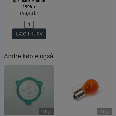
Sprinkler Pumpe
1996->
198,40 kr.
LÆG I KURV
Andre købte også
På lager
På lager