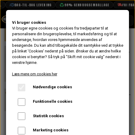
DAG-TIL-DAG LEVERING
98% GENBRUGSEMBALLAGE
FRI FRAGT
SHOP
Vi bruger cookies
Vi bruger egne cookies og cookies fra tredjeparter til at
Forside
personalisere din brugeroplevelse, til markedsføring og til at
Mini
Eksteriør
Visker & Vasker Del
BOOK TID
undersøge, hvordan vores hjemmeside anvendes af
besøgende. Du kan altid tilbagekalde dit samtykke ved at trykke
PROJEKTER
Sprinkler Pumpe
på linket 'Cookies' nederst på siden.
Ønsker du at ændre hvilke
TEKNISK DATA
cookies vi benytter? Så tryk på "Skift mit cookie valg" nederst i
1990-1996
venstre hjørne.
OM OS
Læs mere om cookies her
189,60 kr.
På lager
OLIETECH
Nødvendige cookies
Varenummer: GWW1192
VANDPOLERING
Funktionelle cookies
Elektrisk sprinkler pumpe, som
passer til sprinklervæskebeholdere
Statistik cookies
GWW935 & GWW940.
Passer også på SPi indtil
Marketing cookies