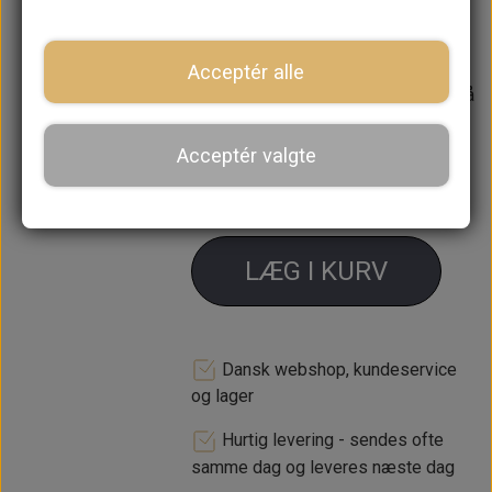
beholderen blev flyttet om i
bagagerummet
Acceptér alle
Forventet leveringstid:
Varen er på
lager. 1-2 dages leveringstid
Acceptér valgte
−
+
LÆG I KURV
Dansk webshop, kundeservice
og lager
Hurtig levering - sendes ofte
samme dag og leveres næste dag