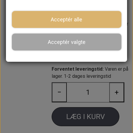
starter med 10 tænder har været
originalt på alle Metro motorer og
Acceptér alle
vist også nogle Midget/Sprite og har
kørt på den samme "Mini" startkrans
med 107 tænder. Vi anbefaler dog
Acceptér valgte
ALTID at montere den starter motor
med 9 tænder til "Mini" startkransen.
Forventet leveringstid:
Varen er på
lager. 1-2 dages leveringstid
−
+
LÆG I KURV