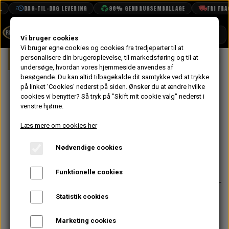
DAG-TIL-DAG LEVERING
98% GENBRUGSEMBALLAGE
FRI FRAGT
SHOP
Vi bruger cookies
Vi bruger egne cookies og cookies fra tredjeparter til at
Forside
personalisere din brugeroplevelse, til markedsføring og til at
Mini
Elektrisk System
Starter
BOOK TID
undersøge, hvordan vores hjemmeside anvendes af
besøgende. Du kan altid tilbagekalde dit samtykke ved at trykke
PROJEKTER
Starter Motor
på linket 'Cookies' nederst på siden.
Ønsker du at ændre hvilke
TEKNISK DATA
cookies vi benytter? Så tryk på "Skift mit cookie valg" nederst i
med Inertia (4,5
venstre hjørne.
OM OS
kg)
Læs mere om cookies her
OLIETECH
Nødvendige cookies
VANDPOLERING
På lager
844,00 kr.
Varenummer: GXE4404
Funktionelle cookies
Som org. starter med 9 tænder,
Statistik cookies
passer på ALLE Minier op til ca.
1984.
Marketing cookies