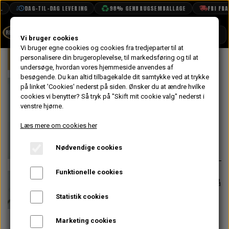
DAG-TIL-DAG LEVERING
98% GENBRUGSEMBALLAGE
FRI FRAG
SHOP
Vi bruger cookies
Vi bruger egne cookies og cookies fra tredjeparter til at
Forside
personalisere din brugeroplevelse, til markedsføring og til at
Mini
Elektrisk System
Ledningsnet
BOOK TID
undersøge, hvordan vores hjemmeside anvendes af
besøgende. Du kan altid tilbagekalde dit samtykke ved at trykke
PROJEKTER
Stel Kabel til
på linket 'Cookies' nederst på siden.
Ønsker du at ændre hvilke
TEKNISK DATA
cookies vi benytter? Så tryk på "Skift mit cookie valg" nederst i
Motor
venstre hjørne.
OM OS
Læs mere om cookies her
50,40 kr.
OLIETECH
Nødvendige cookies
Varenummer: 5L1137
VANDPOLERING
På lager
Funktionelle cookies
Forventet leveringstid:
Varen er på
lager. 1-2 dages leveringstid
Statistik cookies
−
+
Marketing cookies