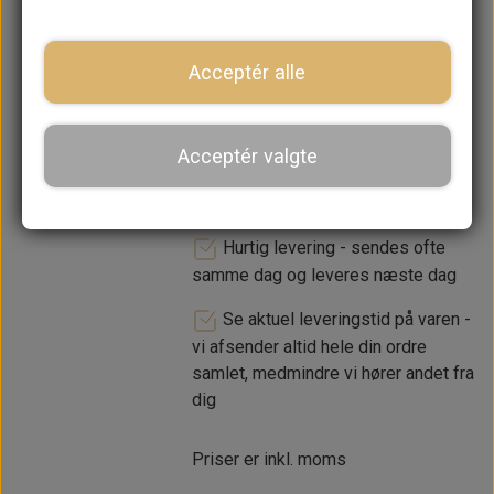
Acceptér alle
LÆG I KURV
Acceptér valgte
Dansk webshop, kundeservice
og lager
Hurtig levering - sendes ofte
samme dag og leveres næste dag
Se aktuel leveringstid på varen -
vi afsender altid hele din ordre
samlet, medmindre vi hører andet fra
dig
Priser er inkl. moms