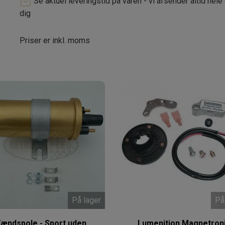
Se aktuel leveringstid på varen - vi afsender altid hele
dig
Priser er inkl. moms
På lager
På
ændspole - Sport uden
Lumenition Magnetron