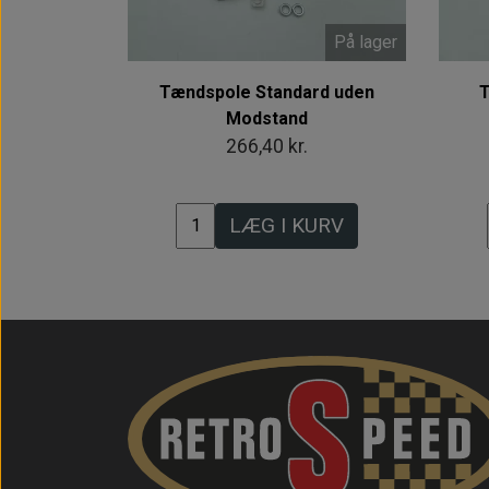
På lager
Tændspole Standard uden
T
Modstand
266,40 kr.
LÆG I KURV