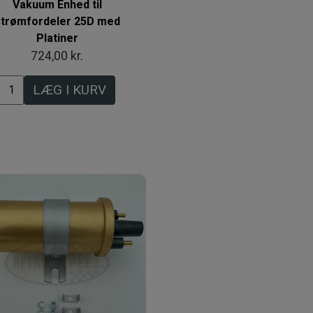
Vakuum Enhed til
trømfordeler 25D med
Platiner
724,00 kr.
LÆG I KURV