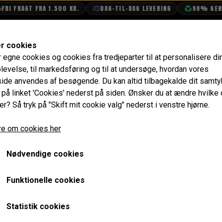
FRAGT FRA 1.500 KR.
DAG-TIL-DAG LEVERING
98% GENBRUG
SHOP
OLIETECH
VANDPOLERING
er cookies
r egne cookies og cookies fra tredjeparter til at personalisere di
Tænding
Strømfordeler
Strømfordeler 998cc 59D4 A
levelse, til markedsføring og til at undersøge, hvordan vores
de anvendes af besøgende. Du kan altid tilbagekalde dit samt
Strømfordeler 998cc 59D4
e på linket 'Cookies' nederst på siden.
Ønsker du at ændre hvilke
er? Så tryk på "Skift mit cookie valg" nederst i venstre hjørne.
796,00 kr.
e om cookies her
Varenummer: 59D4E
Nødvendige cookies
HUSK at der SKAL bruges tændspole model GCL216 eller sports sp
HUSK også at der i forbindelse med ombygning til elektronisk t
Funktionelle cookies
kvalitets silikone tændkabler, da det elektroniske modul ellers 
at have garanti.
Statistik cookies
Når der skiftes strømfordeler skal der enten justeres tæn