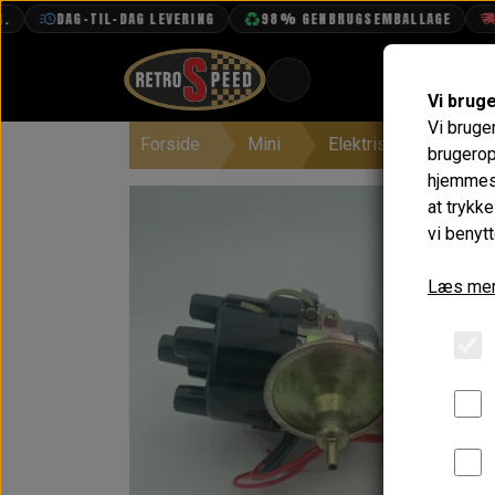
DAG-TIL-DAG LEVERING
98% GENBRUGSEMBALLAGE
FRI 
Vi brug
Vi bruge
Forside
Mini
Elektrisk System
BOOK TID
brugerop
hjemmesi
PROJEKTER
at trykk
TEKNISK DATA
vi benytt
OM OS
Læs mer
OLIETECH
VANDPOLERING