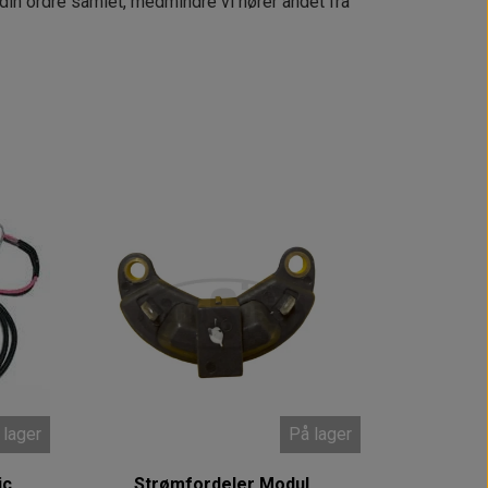
 din ordre samlet, medmindre vi hører andet fra
 lager
På lager
ic
Strømfordeler Modul