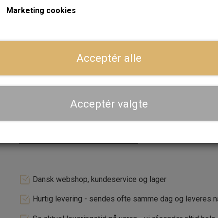
gamle strømfordeler, så vær opmærksom på dette FØR du 
Marketing cookies
Strømfordelerne med elektronisk tænding har også to lednin
Sort ledning går til minus på tændspolen og så i stik på bil
Acceptér alle
Rød ledning går til plus på tændspolen.
Læs mere
Forventet leveringstid:
Varen er ikke på lager. Ca. 14 da
Acceptér valgte
LÆG I 
−
+
Dansk webshop, kundeservice og lager
Hurtig levering - sendes ofte samme dag og leveres 