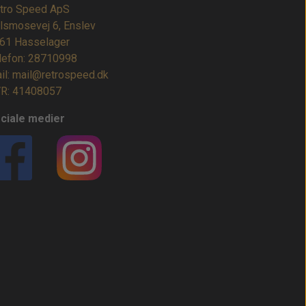
tro Speed ApS
lsmosevej 6, Enslev
61 Hasselager
lefon: 28710998
il: mail@retrospeed.dk
R: 41408057
ciale medier