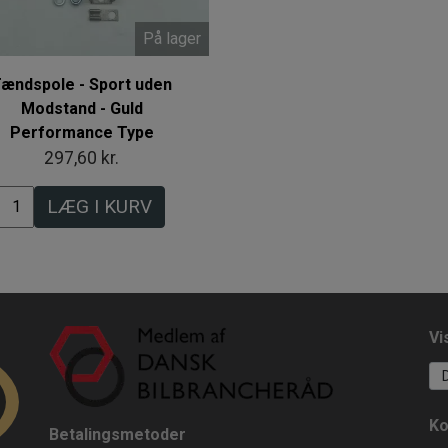
På lager
ændspole - Sport uden
Modstand - Guld
Performance Type
297,60 kr.
LÆG I KURV
Vi
Ko
Betalingsmetoder