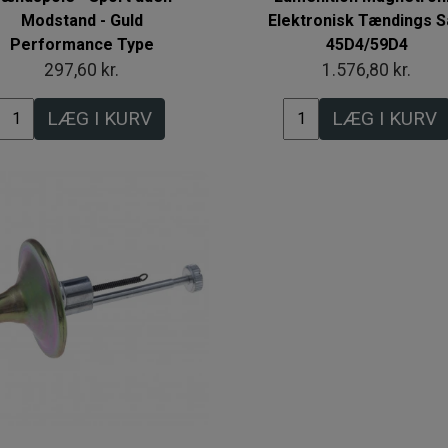
Modstand - Guld
Elektronisk Tændings 
Performance Type
45D4/59D4
297,60 kr.
1.576,80 kr.
LÆG I KURV
LÆG I KURV