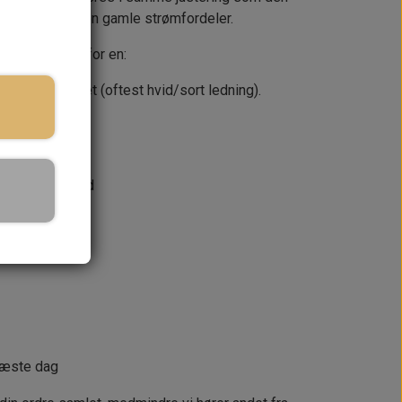
afmonterer den gamle strømfordeler.
ger i stedet for en:
ens ledningsnet (oftest hvid/sort ledning).
ges leveringstid
KURV
næste dag