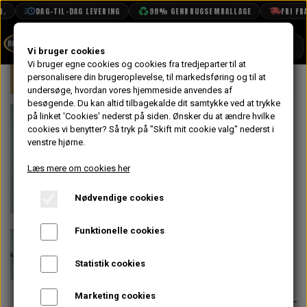
DAG-TIL-DAG LEVERING
98% GENBRUGSEMBALLAGE
FRI FRAG
SHOP
Vi bruger cookies
Vi bruger egne cookies og cookies fra tredjeparter til at
Forside
personalisere din brugeroplevelse, til markedsføring og til at
Mini
Elektrisk System
Tænding
BOOK TID
undersøge, hvordan vores hjemmeside anvendes af
besøgende. Du kan altid tilbagekalde dit samtykke ved at trykke
PROJEKTER
Strømfordeler
på linket 'Cookies' nederst på siden.
Ønsker du at ændre hvilke
TEKNISK DATA
cookies vi benytter? Så tryk på "Skift mit cookie valg" nederst i
Elektronisk -
venstre hjørne.
OM OS
>276 grader
Læs mere om cookies her
OLIETECH
Knastaksel - A
Nødvendige cookies
VANDPOLERING
motor
Funktionelle cookies
1.285,60 kr.
Statistik cookies
Varenummer: C-27H7698
Marketing cookies