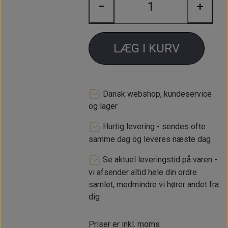
opmærksom på dette FØR du
−
+
afmonterer den gamle strømfordeler.
Strømfordelerne med elektronisk
LÆG I KURV
tænding har også to ledninger i
stedet for en:
Sort ledning går til minus på
tændspolen og så i stik på bilens
Dansk webshop, kundeservice
ledningsnet (oftest hvid/sort
og lager
ledning).
Hurtig levering - sendes ofte
Rød ledning går til plus på
samme dag og leveres næste dag
tændspolen.
Se aktuel leveringstid på varen -
vi afsender altid hele din ordre
samlet, medmindre vi hører andet fra
dig
Priser er inkl. moms