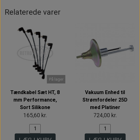
Relaterede varer
På lager
Tændkabel Sæt HT, 8
Vakuum Enhed til
mm Performance,
Strømfordeler 25D
Sort Silikone
med Platiner
165,60 kr.
724,00 kr.
LÆG I KURV
LÆG I KURV