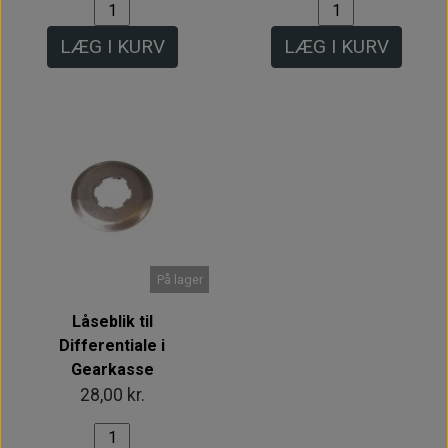
LÆG I KURV
LÆG I KURV
På lager
Låseblik til
Differentiale i
Gearkasse
28,00 kr.