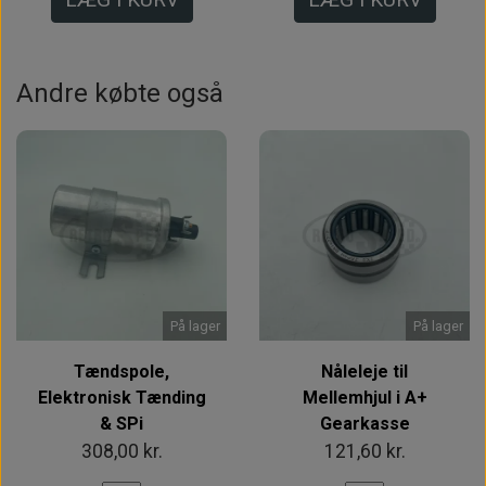
Andre købte også
På lager
På lager
Tændspole,
Nåleleje til
Elektronisk Tænding
Mellemhjul i A+
& SPi
Gearkasse
308,00 kr.
121,60 kr.