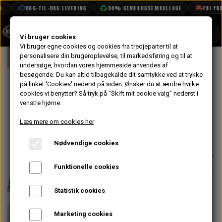
DAG-TIL-DAG LEVERING
98% GENBRUGSEMBALLAGE
FRI FRAG
SHOP
Vi bruger cookies
Vi bruger egne cookies og cookies fra tredjeparter til at
Forside
personalisere din brugeroplevelse, til markedsføring og til at
Mini
Undervogn & Styrtøj
For
BOOK TID
undersøge, hvordan vores hjemmeside anvendes af
besøgende. Du kan altid tilbagekalde dit samtykke ved at trykke
PROJEKTER
Styrekugle
på linket 'Cookies' nederst på siden.
Ønsker du at ændre hvilke
TEKNISK DATA
cookies vi benytter? Så tryk på "Skift mit cookie valg" nederst i
Uoriginal
venstre hjørne.
OM OS
Læs mere om cookies her
72,80 kr.
OLIETECH
Nødvendige cookies
Varenummer: GSJ734MS
VANDPOLERING
Funktionelle cookies
Original fås desværre ikke længere -
vi har dog god erfaring med de
Statistik cookies
uoriginale.
Skal "bearbejdes" ud i hver
Marketing cookies