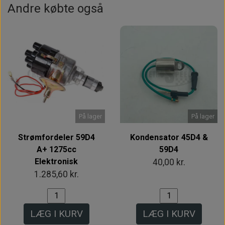
Andre købte også
På lager
På lager
Strømfordeler 59D4
Kondensator 45D4 &
A+ 1275cc
59D4
Elektronisk
40,00 kr.
1.285,60 kr.
LÆG I KURV
LÆG I KURV