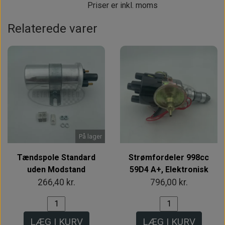
Priser er inkl. moms
Relaterede varer
På lager
Tændspole Standard
Strømfordeler 998cc
uden Modstand
59D4 A+, Elektronisk
266,40 kr.
796,00 kr.
LÆG I KURV
LÆG I KURV