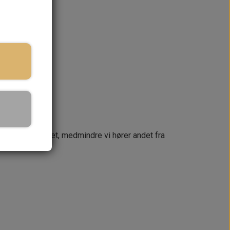
ringstid
KURV
næste dag
 din ordre samlet, medmindre vi hører andet fra