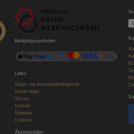
Vi
Ko
Betalingsmetoder
Re
Kø
83
Te
Links
Ma
Salgs- og leveringsbetingelser
CV
Kunde login
So
Om os
Kontakt
Nyheder
Cookies
Åbningstider