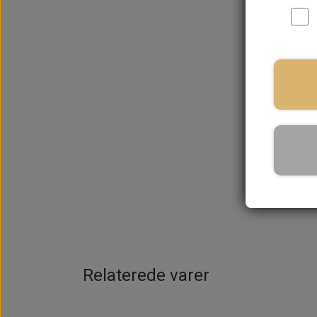
På la
Relaterede varer