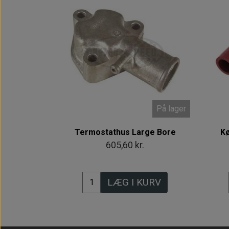
På lager
Termostathus Large Bore
Kø
605,60 kr.
LÆG I KURV