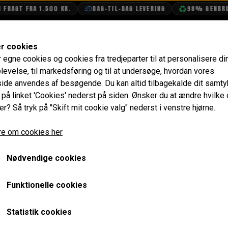
AGT FRA 1.500 KR.
DAG-TIL-DAG LEVERING
98% GENBRUGS
SHOP
OLIETECH
VANDPOLERING
er cookies
r egne cookies og cookies fra tredjeparter til at personalisere di
Vand & Olie
Vand
Termostat
Termostat Hus - S
levelse, til markedsføring og til at undersøge, hvordan vores
de anvendes af besøgende. Du kan altid tilbagekalde dit samt
Termostat Hus - Sen SPI
e på linket 'Cookies' nederst på siden.
Ønsker du at ændre hvilke
er? Så tryk på "Skift mit cookie valg" nederst i venstre hjørne.
428,00 kr.
e om cookies her
Varenummer: PEQ100690
Nødvendige cookies
Originalt monteret på de aller sidste Mini SPI, automatics 
45 grader længere væk fra motoren sammenlignet med det
Funktionelle cookies
Tidligere SPI og uden air condition bruger helt std. term
GRH247KEVLAR
Statistik cookies