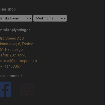
s på shop
ntaktoplysninger
tro Speed ApS
lsmosevej 6, Enslev
61 Hasselager
lefon: 28710998
il: mail@retrospeed.dk
R: 41408057
ciale medier