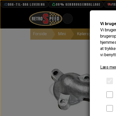
DAG-TIL-DAG LEVERING
98% GENBRUGSEMBALLAGE
FRI FR
Vi brug
Vi bruge
Forside
Mini
Kølersystem, Varme, 
BOOK TID
brugerop
hjemmesi
PROJEKTER
at trykk
TEKNISK DATA
vi benytt
OM OS
Læs mer
OLIETECH
VANDPOLERING