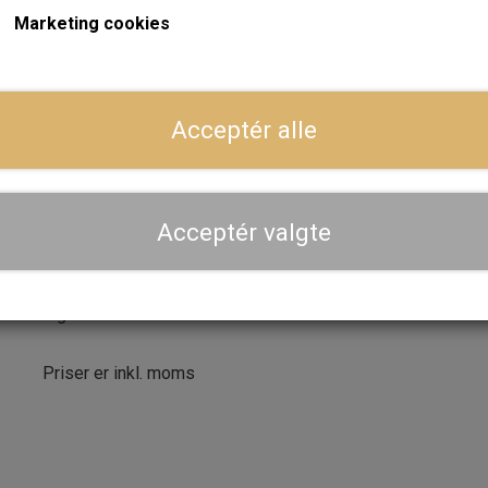
Forventet leveringstid:
Varen er på lager. 1-2 dages leve
Marketing cookies
ger
LÆG I 
−
+
Acceptér alle
Dansk webshop, kundeservice og lager
Acceptér valgte
Hurtig levering - sendes ofte samme dag og leveres 
Se aktuel leveringstid på varen - vi afsender altid hele
dig
Priser er inkl. moms