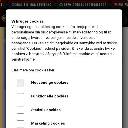
.
DAG-TIL-DAG LEVERING
98% GENBRUGSEMBALLAGE
FRI FRA
SHOP
Vi bruger cookies
Vi bruger egne cookies og cookies fra tredjeparter til at
Forside
personalisere din brugeroplevelse, til markedsføring og til at
Mini
Motor
Topstykke
Paknin
BOOK TID
undersøge, hvordan vores hjemmeside anvendes af
besøgende. Du kan altid tilbagekalde dit samtykke ved at trykke
PROJEKTER
Top Pakning,
på linket 'Cookies' nederst på siden.
Ønsker du at ændre hvilke
TEKNISK DATA
cookies vi benytter? Så tryk på "Skift mit cookie valg" nederst i
Big Bore, PAYEN
venstre hjørne.
OM OS
AF470
Læs mere om cookies her
OLIETECH
Nødvendige cookies
VANDPOLERING
På lager
389,60 kr.
Varenummer: GUG702560HG
Funktionelle cookies
OBS: Kobber toppakningerne
Statistik cookies
betragtes fejlagtigt af mange som
de bedste, men de kræver at
Marketing cookies