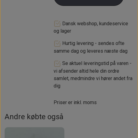
både motorblok og topstykke, men
kan fint holde til varme i selv kraftigt
tunede gade maskiner.
Dansk webshop, kundeservice
Dette sæt er med PAYEN AF470
og lager
kvalitets toppakning med
gummitætningsring omkring
Hurtig levering - sendes ofte
olietryks hullet
samme dag og leveres næste dag
Toppakning af højeste kvalitet fra
Se aktuel leveringstid på varen -
"PAYEN", som også bruges til
vi afsender altid hele din ordre
motorsport brug til 970, 1071 og
samlet, medmindre vi hører andet fra
1275 motorer
dig
Priser er inkl. moms
Andre købte også