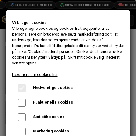
DAG-TIL-DAG LEVERING
98% GENBRUGSEMBALLAGE
FRI FRAGT
SHOP
Vi bruger cookies
Vi bruger egne cookies og cookies fra tredjeparter til at
Forside
personalisere din brugeroplevelse, til markedsføring og til at
Mini
Bremser
Håndbremse
Tr
BOOK TID
undersøge, hvordan vores hjemmeside anvendes af
besøgende. Du kan altid tilbagekalde dit samtykke ved at trykke
PROJEKTER
Trekant til
på linket 'Cookies' nederst på siden.
Ønsker du at ændre hvilke
TEKNISK DATA
cookies vi benytter? Så tryk på "Skift mit cookie valg" nederst i
Håndbremse
venstre hjørne.
OM OS
Kabel på
Læs mere om cookies her
OLIETECH
Svingarm
Nødvendige cookies
VANDPOLERING
På lager
Funktionelle cookies
136,80 kr.
Varenummer: 21A2454
Statistik cookies
Passer kun på svingarme til tør
Marketing cookies