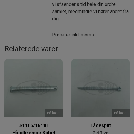
vi afsender altid hele din ordre
samlet, medmindre vi hører andet fra
dig
Priser er inkl. moms
Relaterede varer
På lager
På lager
Stift 5/16" til
Låsesplit
Håndbremse Kabel
2,40 kr.