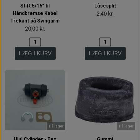
Stift 5/16" til
Låsesplit
Håndbremse Kabel
2,40 kr.
Trekant på Svingarm
20,00 kr.
LÆG I KURV
LÆG I KURV
På lager
På lager
Hjul Cylinder - Bag
Gummi