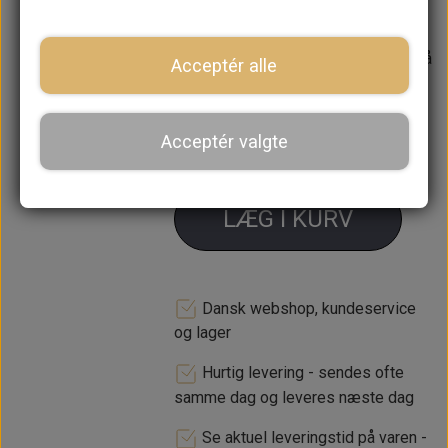
undervogn
Forventet leveringstid:
Varen er på
Acceptér alle
lager. 1-2 dages leveringstid
−
+
Acceptér valgte
LÆG I KURV
Dansk webshop, kundeservice
og lager
Hurtig levering - sendes ofte
samme dag og leveres næste dag
Se aktuel leveringstid på varen -