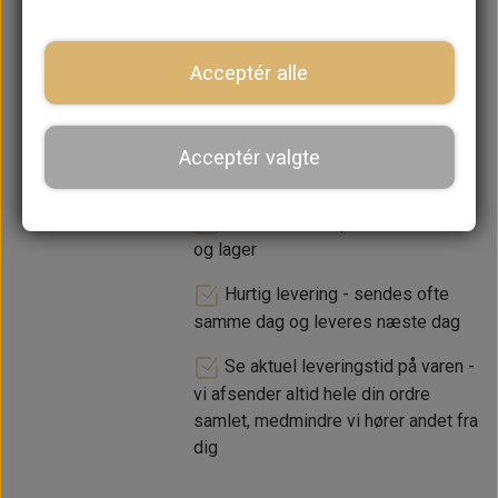
−
+
Acceptér alle
LÆG I KURV
Acceptér valgte
Dansk webshop, kundeservice
og lager
Hurtig levering - sendes ofte
samme dag og leveres næste dag
Se aktuel leveringstid på varen -
vi afsender altid hele din ordre
samlet, medmindre vi hører andet fra
dig