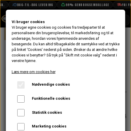
.
DAG-TIL-DAG LEVERING
98% GENBRUGSEMBALLAGE
FRI FRA
SHOP
Vi bruger cookies
Vi bruger egne cookies og cookies fra tredjeparter til at
Forside
personalisere din brugeroplevelse, til markedsføring og til at
Mini
Styling
Emblemer
Typepl
BOOK TID
undersøge, hvordan vores hjemmeside anvendes af
besøgende. Du kan altid tilbagekalde dit samtykke ved at trykke
PROJEKTER
Typeplade
på linket 'Cookies' nederst på siden.
Ønsker du at ændre hvilke
TEKNISK DATA
cookies vi benytter? Så tryk på "Skift mit cookie valg" nederst i
Austin
venstre hjørne.
OM OS
Læs mere om cookies her
61,60 kr.
OLIETECH
Nødvendige cookies
Varenummer: CP379
VANDPOLERING
På lager
Funktionelle cookies
Mest brugt på mk1/2 og tidlig mk3.
Statistik cookies
Forventet leveringstid:
Varen er på
lager. 1-2 dages leveringstid
Marketing cookies