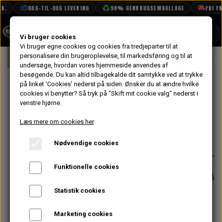
R.
DAG-TIL-DAG LEVERING
98% GENBRUGSEMBALLAGE
FRI FR
SHOP
Vi bruger cookies
Vi bruger egne cookies og cookies fra tredjeparter til at
Forside
personalisere din brugeroplevelse, til markedsføring og til at
Mini
Karrosseri
Front
Typepla
BOOK TID
undersøge, hvordan vores hjemmeside anvendes af
besøgende. Du kan altid tilbagekalde dit samtykke ved at trykke
PROJEKTER
Typeplade
på linket 'Cookies' nederst på siden.
Ønsker du at ændre hvilke
TEKNISK DATA
cookies vi benytter? Så tryk på "Skift mit cookie valg" nederst i
Austin Morris
venstre hjørne.
OM OS
Læs mere om cookies her
65,60 kr.
OLIETECH
Nødvendige cookies
Varenummer: CP339
VANDPOLERING
På lager
Funktionelle cookies
Forventet leveringstid:
Varen er på
lager. 1-2 dages leveringstid
Statistik cookies
−
+
Marketing cookies