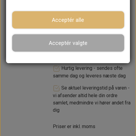
Acceptér alle
LÆG I KURV
Acceptér valgte
Dansk webshop, kundeservice
og lager
Hurtig levering - sendes ofte
samme dag og leveres næste dag
Se aktuel leveringstid på varen -
vi afsender altid hele din ordre
samlet, medmindre vi hører andet fra
dig
Priser er inkl. moms