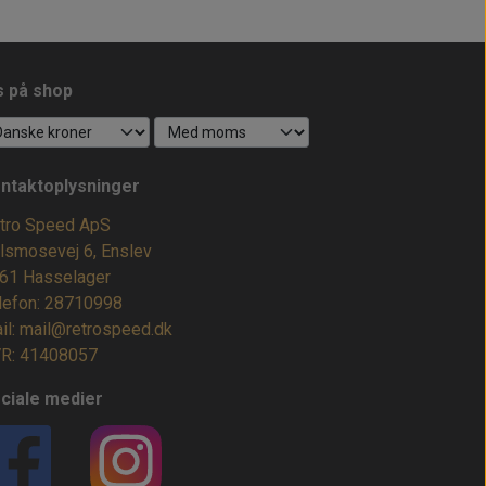
s på shop
ntaktoplysninger
tro Speed ApS
lsmosevej 6, Enslev
61 Hasselager
lefon: 28710998
il: mail@retrospeed.dk
R: 41408057
ciale medier