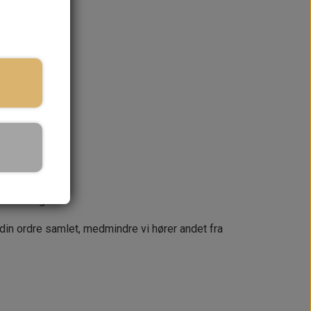
ringstid
KURV
næste dag
 din ordre samlet, medmindre vi hører andet fra