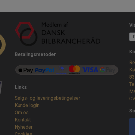
Vi
Ko
Betalingsmetoder
Re
Kø
83
Te
Links
Ma
Salgs- og leveringsbetingelser
CV
Kunde login
So
Om os
Kontakt
Nyheder
Cookies