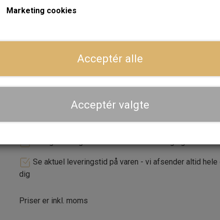
Marketing cookies
ger
Forventet leveringstid:
Varen er på lager. 1-2 dages leve
Acceptér alle
LÆG I 
−
+
Acceptér valgte
Dansk webshop, kundeservice og lager
Hurtig levering - sendes ofte samme dag og leveres 
Se aktuel leveringstid på varen - vi afsender altid hele
dig
Priser er inkl. moms