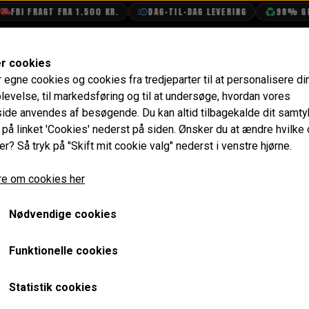
FRI FRAGT FRA 1.500 KR.
DAG-TIL-DAG LEVERING
98% GEN
SHOP
OLIETECH
VANDPOLERING
er cookies
r egne cookies og cookies fra tredjeparter til at personalisere di
e
Ventiler
Udstødnings Ventil 29,5 mm med 3 Riller ti
levelse, til markedsføring og til at undersøge, hvordan vores
de anvendes af besøgende. Du kan altid tilbagekalde dit samt
Udstødnings Ventil 29,5 m
e på linket 'Cookies' nederst på siden.
Ønsker du at ændre hvilke
er? Så tryk på "Skift mit cookie valg" nederst i venstre hjørne.
Låsekrave - Competition
e om cookies her
298,40 kr.
Varenummer: C-AEG105
Nødvendige cookies
Minispares racer ventil som er produceret i EN214N rustfri
Funktionelle cookies
Bruger CAM6975 Låse
Statistik cookies
Til 1275 racer motorer