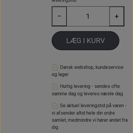
leveringstid
en fiberskive, den anden ende
monteres ned i adapteren.
−
+
- T-stykke x 1 skrues i hul til
olietryksføler - olietryksføler
monteres i enden og slangen
LÆG I KURV
monteres i siden.
- Adaptor til Slange x 1 monteres i
den ene ende med olie slangen og
Dansk webshop, kundeservice
fiberskive. Den anden ende ned i t-
og lager
stykket.
Hurtig levering - sendes ofte
samme dag og leveres næste dag
Se aktuel leveringstid på varen -
vi afsender altid hele din ordre
samlet, medmindre vi hører andet fra
dig