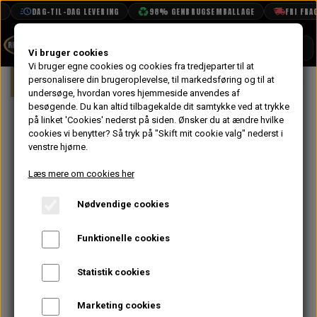
DAG-TIL-DAG LEVERING
98% GENBRUGSEMBALLAGE
FRI FRAGT 
SHOP
Vi bruger cookies
Vi bruger egne cookies og cookies fra tredjeparter til at
Forside
personalisere din brugeroplevelse, til markedsføring og til at
Mini
Interiør
Instrument Bord
BOOK TID
undersøge, hvordan vores hjemmeside anvendes af
besøgende. Du kan altid tilbagekalde dit samtykke ved at trykke
PROJEKTER
Smiths Ur til
på linket 'Cookies' nederst på siden.
Ønsker du at ændre hvilke
TEKNISK DATA
cookies vi benytter? Så tryk på "Skift mit cookie valg" nederst i
Vand
venstre hjørne.
OM OS
Temperatur og
Læs mere om cookies her
OLIETECH
Olie Tryk,
Nødvendige cookies
VANDPOLERING
Magnolia/Hvid,
Funktionelle cookies
52mm
Statistik cookies
1.664,00 kr.
Marketing cookies