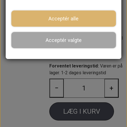
Gear medfølger IKKE, skal du bruge
det, så se: 608092A (passer til
Acceptér alle
MK2/3 - MK1 kan ikke fås af ny
længere)
Sko til forbindelse mellem trækkabel
Acceptér valgte
og visker motor medfølger IKKE, se
37H3694
Læs mere
Forventet leveringstid:
Varen er på
lager. 1-2 dages leveringstid
−
+
LÆG I KURV