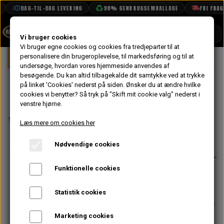
DAG-TIL-DAG LEVERING
98% GENBRUGSEMBALLAGE
FRI FRAGT 
SHOP
Vi bruger cookies
Vi bruger egne cookies og cookies fra tredjeparter til at
Forside
personalisere din brugeroplevelse, til markedsføring og til at
Mini
Eksteriør
Visker & Vasker Del
BOOK TID
undersøge, hvordan vores hjemmeside anvendes af
besøgende. Du kan altid tilbagekalde dit samtykke ved at trykke
PROJEKTER
Viskermotor
på linket 'Cookies' nederst på siden.
Ønsker du at ændre hvilke
TEKNISK DATA
cookies vi benytter? Så tryk på "Skift mit cookie valg" nederst i
MK2->
venstre hjørne.
OM OS
Læs mere om cookies her
639,20 kr.
OLIETECH
Nødvendige cookies
Varenummer: GXE7708
VANDPOLERING
På lager
Funktionelle cookies
Passer på alle mini´er mk2 ->
Motor er med 2 hastigheder, men på
Statistik cookies
de ældre mini´er bruges kun det lave
tempo.
Marketing cookies