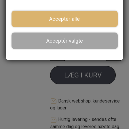
Se MS55R for højre
Acceptér alle
Forventet leveringstid:
Varen er
ikke på lager. Ca. 14 dages
leveringstid
Acceptér valgte
−
+
LÆG I KURV
Dansk webshop, kundeservice
og lager
Hurtig levering - sendes ofte
samme dag og leveres næste dag