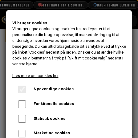
UGSEMBALLAGE
FRI FRAGT FRA 1.500 KR.
DAG-TIL-DAG LEVERING
SHOP
Vi bruger cookies
Vi bruger egne cookies og cookies fra tredjeparter til at
Forside
personalisere din brugeroplevelse, til markedsføring og til at
Mini
Karrosseri
Bund
Yderpane
BOOK TID
undersøge, hvordan vores hjemmeside anvendes af
besøgende. Du kan altid tilbagekalde dit samtykke ved at trykke
PROJEKTER
Yderpanel
på linket 'Cookies' nederst på siden.
Ønsker du at ændre hvilke
TEKNISK DATA
cookies vi benytter? Så tryk på "Skift mit cookie valg" nederst i
Venstre med 6
venstre hjørne.
OM OS
Ventilations
Læs mere om cookies her
OLIETECH
Huller MK3-> -
Nødvendige cookies
VANDPOLERING
Uoriginal
Funktionelle cookies
433,60 kr.
Statistik cookies
Varenummer: MS55L
Marketing cookies