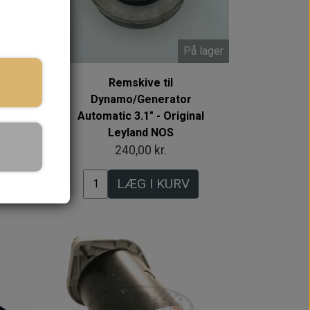
 lager
På lager
Remskive til
" -
Dynamo/Generator
Automatic 3.1" - Original
Leyland NOS
240,00 kr.
LÆG I KURV