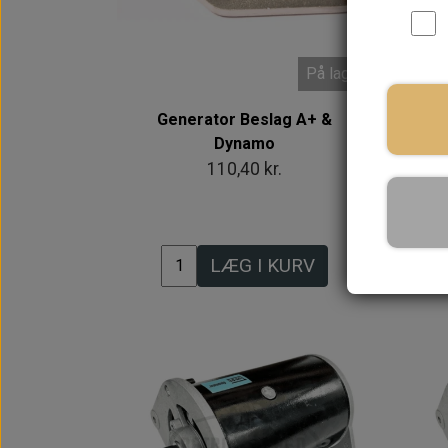
På lager
Generator Beslag A+ &
Dynamo
110,40 kr.
LÆG I KURV