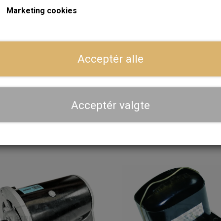
Marketing cookies
På lager
På
Acceptér alle
Dynamo C40
Remskive til
Dynamo/Generator 2.75
1.147,20 kr.
Original Leyland NOS
296,00 kr.
Acceptér valgte
LÆG I KURV
LÆG I KURV