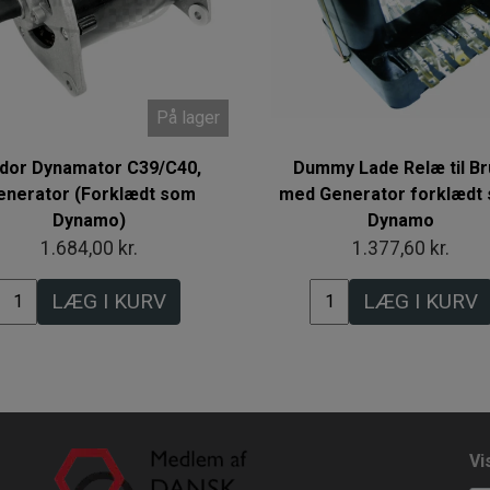
På lager
dor Dynamator C39/C40,
Dummy Lade Relæ til B
enerator (Forklædt som
med Generator forklædt
Dynamo)
Dynamo
1.684,00 kr.
1.377,60 kr.
LÆG I KURV
LÆG I KURV
Vi