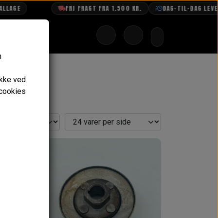
AGE
FRI FRAGT FRA 1.500 KR.
DAG-TIL-DAG LEVERI
n
ykke ved
 cookies