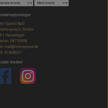
ntaktoplysninger
tro Speed ApS
lsmosevej 6, Enslev
61 Hasselager
lefon: 28710998
il: mail@retrospeed.dk
R: 41408057
ciale medier