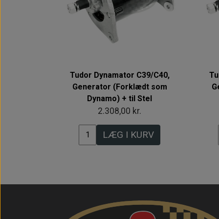
Tudor Dynamator C39/C40,
Tu
Generator (Forklædt som
G
Dynamo) + til Stel
2.308,00 kr.
LÆG I KURV