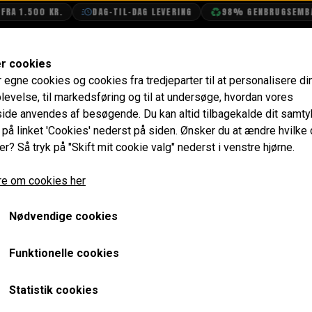
A 1.500 KR.
DAG-TIL-DAG LEVERING
98% GENBRUGSEMBALL
SHOP
OLIETECH
VANDPOLERING
er cookies
r egne cookies og cookies fra tredjeparter til at personalisere di
Dynamo
levelse, til markedsføring og til at undersøge, hvordan vores
de anvendes af besøgende. Du kan altid tilbagekalde dit samt
e på linket 'Cookies' nederst på siden.
Ønsker du at ændre hvilke
er? Så tryk på "Skift mit cookie valg" nederst i venstre hjørne.
e om cookies her
Nødvendige cookies
Funktionelle cookies
Statistik cookies