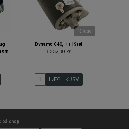
På lager
rug
Dynamo C40, + til Stel
 som
1.252,00 kr.
LÆG I KURV
s på shop