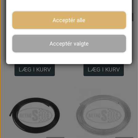
På lager
På lager
Acceptér alle
Samlestykke til
Samlestykke til
Tagliste, Rustfri
Tagliste, Sort
Acceptér valgte
24,80 kr.
61,60 kr.
LÆG I KURV
LÆG I KURV