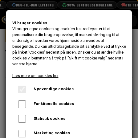
DAG-TIL-DAG LEVERING
98% GENBRUGSEMBALLAGE
FRI FRAG
SHOP
Vi bruger cookies
Vi bruger egne cookies og cookies fra tredjeparter til at
Forside
personalisere din brugeroplevelse, til markedsføring og til at
Mini
Karrosseri
Tag
BOOK TID
undersøge, hvordan vores hjemmeside anvendes af
besøgende. Du kan altid tilbagekalde dit samtykke ved at trykke
PROJEKTER
Tag
på linket 'Cookies' nederst på siden.
Ønsker du at ændre hvilke
TEKNISK DATA
cookies vi benytter? Så tryk på "Skift mit cookie valg" nederst i
venstre hjørne.
OM OS
Læs mere om cookies her
OLIETECH
Nødvendige cookies
VANDPOLERING
Funktionelle cookies
Statistik cookies
Marketing cookies