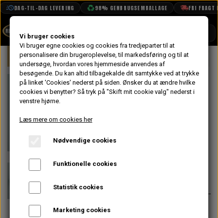
DAG-TIL-DAG LEVERING
98% GENBRUGSEMBALLAGE
FRI FRAGT FR
SHOP
Vi bruger cookies
Vi bruger egne cookies og cookies fra tredjeparter til at
Forside
personalisere din brugeroplevelse, til markedsføring og til at
Mini
Gearkasse & Drivlinje
Gearskif
BOOK TID
undersøge, hvordan vores hjemmeside anvendes af
besøgende. Du kan altid tilbagekalde dit samtykke ved at trykke
PROJEKTER
Gearskifte
på linket 'Cookies' nederst på siden.
Ønsker du at ændre hvilke
TEKNISK DATA
cookies vi benytter? Så tryk på "Skift mit cookie valg" nederst i
Muffe på
venstre hjørne.
OM OS
Gearkasse -
Læs mere om cookies her
OLIETECH
Hurtig Skift
Nødvendige cookies
VANDPOLERING
På lager
Funktionelle cookies
432,80 kr.
Varenummer: MSG13
Statistik cookies
Erstatter den originale gearskifte
Marketing cookies