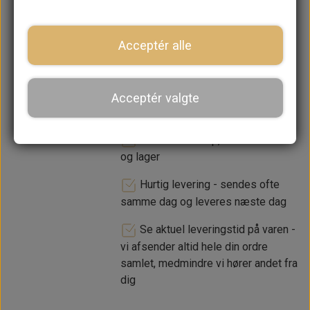
−
+
Acceptér alle
LÆG I KURV
Acceptér valgte
Dansk webshop, kundeservice
og lager
Hurtig levering - sendes ofte
samme dag og leveres næste dag
Se aktuel leveringstid på varen -
vi afsender altid hele din ordre
samlet, medmindre vi hører andet fra
dig