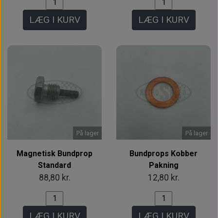
LÆG I KURV
LÆG I KURV
På lager
På lager
Magnetisk Bundprop
Bundprops Kobber
Standard
Pakning
88,80 kr.
12,80 kr.
LÆG I KURV
LÆG I KURV