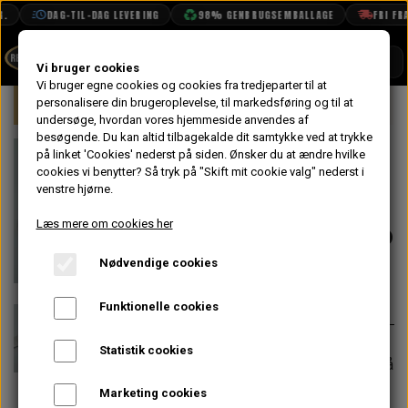
DAG-TIL-DAG LEVERING
98% GENBRUGSEMBALLAGE
FRI FRAG
SHOP
Vi bruger cookies
Vi bruger egne cookies og cookies fra tredjeparter til at
Forside
personalisere din brugeroplevelse, til markedsføring og til at
Mini
Kølersystem, Varme, Vand & Olie
BOOK TID
undersøge, hvordan vores hjemmeside anvendes af
besøgende. Du kan altid tilbagekalde dit samtykke ved at trykke
PROJEKTER
Køler Beslag
på linket 'Cookies' nederst på siden.
Ønsker du at ændre hvilke
TEKNISK DATA
cookies vi benytter? Så tryk på "Skift mit cookie valg" nederst i
Øverst, Rustfri
venstre hjørne.
OM OS
1275 1990-1996
Læs mere om cookies her
OLIETECH
Nødvendige cookies
VANDPOLERING
På lager
99,20 kr.
Varenummer: PCU10135S
Funktionelle cookies
Statistik cookies
Forventet leveringstid:
Varen er på
lager. 1-2 dages leveringstid
Marketing cookies